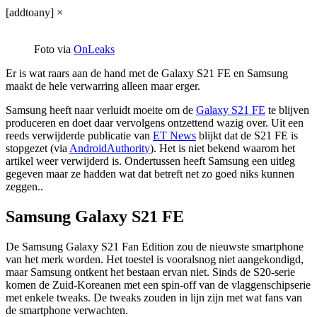
[addtoany]
×
Foto via
OnLeaks
Er is wat raars aan de hand met de Galaxy S21 FE en Samsung
maakt de hele verwarring alleen maar erger.
Samsung heeft naar verluidt moeite om de
Galaxy S21 FE
te blijven
produceren en doet daar vervolgens ontzettend wazig over. Uit een
reeds verwijderde publicatie van
ET News
blijkt dat de S21 FE is
stopgezet (via
AndroidAuthority
). Het is niet bekend waarom het
artikel weer verwijderd is. Ondertussen heeft Samsung een uitleg
gegeven maar ze hadden wat dat betreft net zo goed niks kunnen
zeggen..
Samsung Galaxy S21 FE
De Samsung Galaxy S21 Fan Edition zou de nieuwste smartphone
van het merk worden. Het toestel is vooralsnog niet aangekondigd,
maar Samsung ontkent het bestaan ervan niet. Sinds de S20-serie
komen de Zuid-Koreanen met een spin-off van de vlaggenschipserie
met enkele tweaks. De tweaks zouden in lijn zijn met wat fans van
de smartphone verwachten.