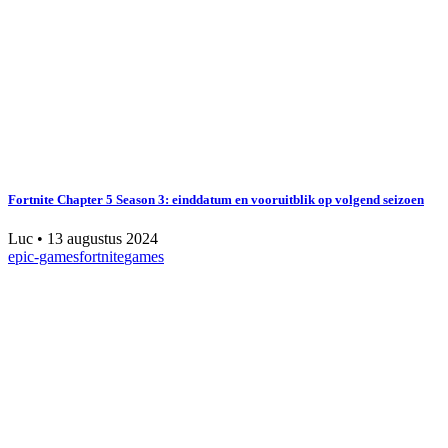
Fortnite Chapter 5 Season 3: einddatum en vooruitblik op volgend seizoen
Luc
•
13 augustus 2024
epic-games
fortnite
games