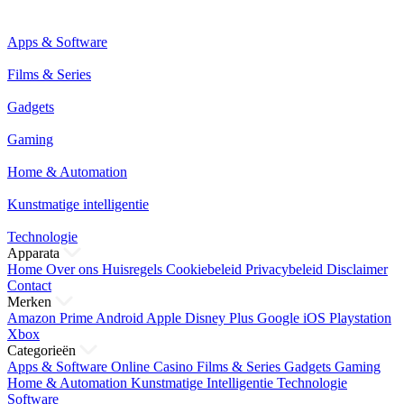
Apps & Software
Films & Series
Gadgets
Gaming
Home & Automation
Kunstmatige intelligentie
Technologie
Apparata
Home
Over ons
Huisregels
Cookiebeleid
Privacybeleid
Disclaimer
Contact
Merken
Amazon Prime
Android
Apple
Disney Plus
Google
iOS
Playstation
Xbox
Categorieën
Apps & Software
Online Casino
Films & Series
Gadgets
Gaming
Home & Automation
Kunstmatige Intelligentie
Technologie
Software