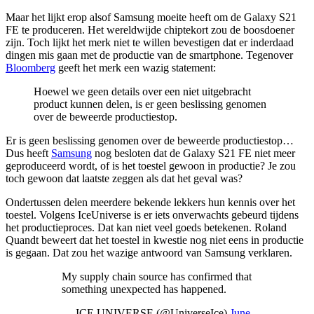
Maar het lijkt erop alsof Samsung moeite heeft om de Galaxy S21
FE te produceren. Het wereldwijde chiptekort zou de boosdoener
zijn. Toch lijkt het merk niet te willen bevestigen dat er inderdaad
dingen mis gaan met de productie van de smartphone. Tegenover
Bloomberg
geeft het merk een wazig statement:
Hoewel we geen details over een niet uitgebracht
product kunnen delen, is er geen beslissing genomen
over de beweerde productiestop.
Er is geen beslissing genomen over de beweerde productiestop…
Dus heeft
Samsung
nog besloten dat de Galaxy S21 FE niet meer
geproduceerd wordt, of is het toestel gewoon in productie? Je zou
toch gewoon dat laatste zeggen als dat het geval was?
Ondertussen delen meerdere bekende lekkers hun kennis over het
toestel. Volgens IceUniverse is er iets onverwachts gebeurd tijdens
het productieproces. Dat kan niet veel goeds betekenen. Roland
Quandt beweert dat het toestel in kwestie nog niet eens in productie
is gegaan. Dat zou het wazige antwoord van Samsung verklaren.
My supply chain source has confirmed that
something unexpected has happened.
— ICE UNIVERSE (@UniverseIce)
June