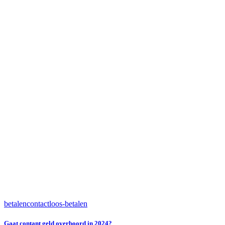
betalen
contactloos-betalen
Gaat contant geld overboord in 2024?