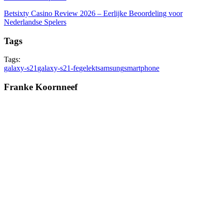
Betsixty Casino Review 2026 – Eerlijke Beoordeling voor
Nederlandse Spelers
Tags
Tags:
galaxy-s21
galaxy-s21-fe
gelekt
samsung
smartphone
Franke Koornneef