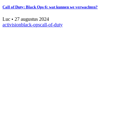
Call of Duty: Black Ops 6: wat kunnen we verwachten?
Luc
•
27 augustus 2024
activision
black-ops
call-of-duty