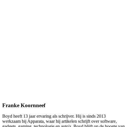
Franke Koornneef
Boyd heeft 13 jaar ervaring als schrijver. Hij is sinds 2013
werkzaam bij Apparata, waar hij artikelen schrijft over software,
gadgets, gaming, technologie en auto's. Boyd blijft op de hoogte van