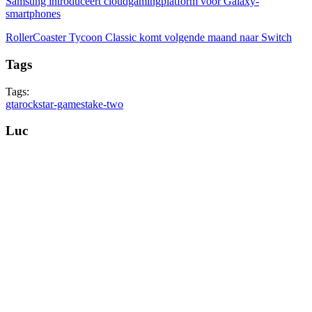
Samsung introduceert cloudgamingplatform voor Galaxy-
smartphones
RollerCoaster Tycoon Classic komt volgende maand naar Switch
Tags
Tags:
gta
rockstar-games
take-two
Luc