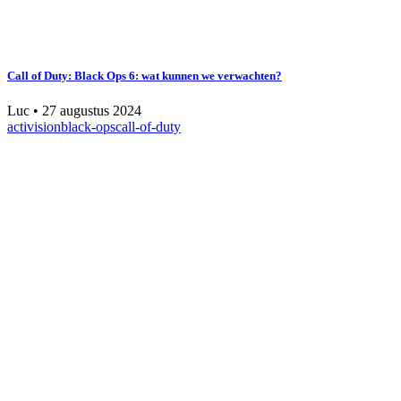
Call of Duty: Black Ops 6: wat kunnen we verwachten?
Luc
•
27 augustus 2024
activision
black-ops
call-of-duty