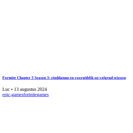
Fortnite Chapter 5 Season 3: einddatum en vooruitblik op volgend seizoen
Luc
•
13 augustus 2024
epic-games
fortnite
games