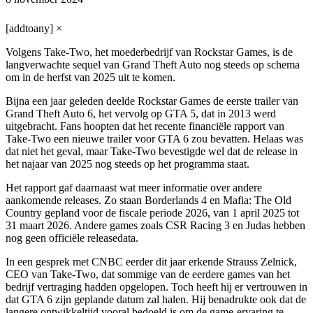
[addtoany]
×
Volgens Take-Two, het moederbedrijf van Rockstar Games, is de
langverwachte sequel van Grand Theft Auto nog steeds op schema
om in de herfst van 2025 uit te komen.
Bijna een jaar geleden deelde Rockstar Games de eerste trailer van
Grand Theft Auto 6, het vervolg op GTA 5, dat in 2013 werd
uitgebracht. Fans hoopten dat het recente financiële rapport van
Take-Two een nieuwe trailer voor GTA 6 zou bevatten. Helaas was
dat niet het geval, maar Take-Two bevestigde wel dat de release in
het najaar van 2025 nog steeds op het programma staat.
Het rapport gaf daarnaast wat meer informatie over andere
aankomende releases. Zo staan Borderlands 4 en Mafia: The Old
Country gepland voor de fiscale periode 2026, van 1 april 2025 tot
31 maart 2026. Andere games zoals CSR Racing 3 en Judas hebben
nog geen officiële releasedata.
In een gesprek met CNBC eerder dit jaar erkende Strauss Zelnick,
CEO van Take-Two, dat sommige van de eerdere games van het
bedrijf vertraging hadden opgelopen. Toch heeft hij er vertrouwen in
dat GTA 6 zijn geplande datum zal halen. Hij benadrukte ook dat de
langere ontwikkeltijd vooral bedoeld is om de game-ervaring te