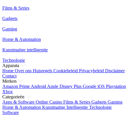
Films & Series
Gadgets
Gaming
Home & Automation
Kunstmatige intelligentie
Technologie
Apparata
Home
Over ons
Huisregels
Cookiebeleid
Privacybeleid
Disclaimer
Contact
Merken
Amazon Prime
Android
Apple
Disney Plus
Google
iOS
Playstation
Xbox
Categorieën
Apps & Software
Online Casino
Films & Series
Gadgets
Gaming
Home & Automation
Kunstmatige Intelligentie
Technologie
Software