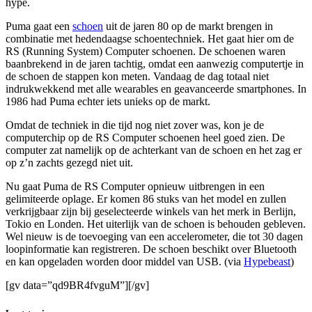
hype.
Puma gaat een
schoen
uit de jaren 80 op de markt brengen in
combinatie met hedendaagse schoentechniek. Het gaat hier om de
RS (Running System) Computer schoenen. De schoenen waren
baanbrekend in de jaren tachtig, omdat een aanwezig computertje in
de schoen de stappen kon meten. Vandaag de dag totaal niet
indrukwekkend met alle wearables en geavanceerde smartphones. In
1986 had Puma echter iets unieks op de markt.
Omdat de techniek in die tijd nog niet zover was, kon je de
computerchip op de RS Computer schoenen heel goed zien. De
computer zat namelijk op de achterkant van de schoen en het zag er
op z’n zachts gezegd niet uit.
Nu gaat Puma de RS Computer opnieuw uitbrengen in een
gelimiteerde oplage. Er komen 86 stuks van het model en zullen
verkrijgbaar zijn bij geselecteerde winkels van het merk in Berlijn,
Tokio en Londen. Het uiterlijk van de schoen is behouden gebleven.
Wel nieuw is de toevoeging van een accelerometer, die tot 30 dagen
loopinformatie kan registreren. De schoen beschikt over Bluetooth
en kan opgeladen worden door middel van USB. (via
Hypebeast
)
[gv data=”qd9BR4fvguM”][/gv]