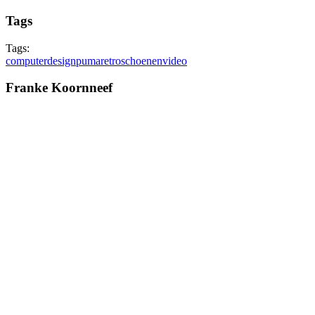
Tags
Tags:
computer
design
puma
retro
schoenen
video
Franke Koornneef