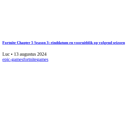
Fortnite Chapter 5 Season 3: einddatum en vooruitblik op volgend seizoen
Luc
•
13 augustus 2024
epic-games
fortnite
games