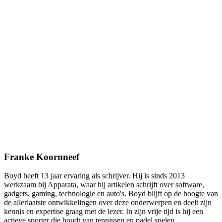
Franke Koornneef
Boyd heeft 13 jaar ervaring als schrijver. Hij is sinds 2013
werkzaam bij Apparata, waar hij artikelen schrijft over software,
gadgets, gaming, technologie en auto's. Boyd blijft op de hoogte van
de allerlaatste ontwikkelingen over deze onderwerpen en deelt zijn
kennis en expertise graag met de lezer. In zijn vrije tijd is hij een
actieve sporter die houdt van tennissen en padel spelen.