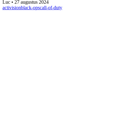
Luc
•
27 augustus 2024
activision
black-ops
call-of-duty