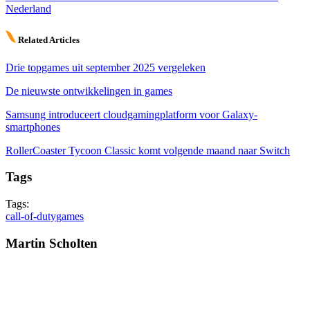
Nederland
Related Articles
Drie topgames uit september 2025 vergeleken
De nieuwste ontwikkelingen in games
Samsung introduceert cloudgamingplatform voor Galaxy-
smartphones
RollerCoaster Tycoon Classic komt volgende maand naar Switch
Tags
Tags:
call-of-duty
games
Martin Scholten