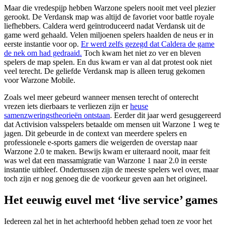
Maar die vredespijp hebben Warzone spelers nooit met veel plezier
gerookt. De Verdansk map was altijd de favoriet voor battle royale
liefhebbers. Caldera werd geïntroduceerd nadat Verdansk uit de
game werd gehaald. Velen miljoenen spelers haalden de neus er in
eerste instantie voor op.
Er werd zelfs gezegd dat Caldera de game
de nek om had gedraaid.
Toch kwam het niet zo ver en bleven
spelers de map spelen. En dus kwam er van al dat protest ook niet
veel terecht. De geliefde Verdansk map is alleen terug gekomen
voor Warzone Mobile.
Zoals wel meer gebeurd wanneer mensen terecht of onterecht
vrezen iets dierbaars te verliezen zijn er
heuse
samenzweringstheorieën ontstaan
. Eerder dit jaar werd gesuggereerd
dat Activision valsspelers betaalde om mensen uit Warzone 1 weg te
jagen. Dit gebeurde in de context van meerdere spelers en
professionele e-sports gamers die weigerden de overstap naar
Warzone 2.0 te maken. Bewijs kwam er uiteraard nooit, maar feit
was wel dat een massamigratie van Warzone 1 naar 2.0 in eerste
instantie uitbleef. Ondertussen zijn de meeste spelers wel over, maar
toch zijn er nog genoeg die de voorkeur geven aan het origineel.
Het eeuwig euvel met ‘live service’ games
Iedereen zal het in het achterhoofd hebben gehad toen ze voor het