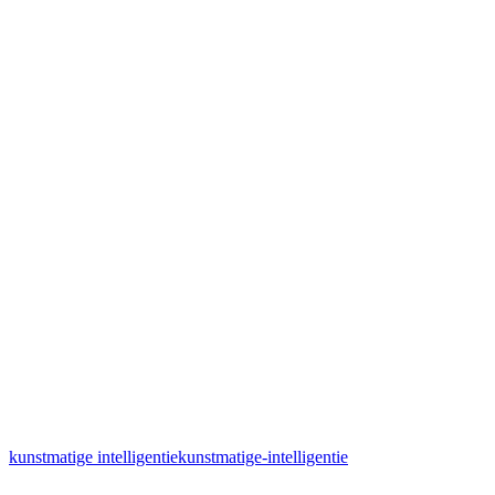
kunstmatige intelligentie
kunstmatige-intelligentie