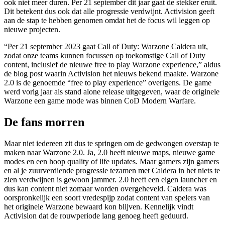
ook niet meer duren. Per 21 september dit jaar gaat de stekker eruit.
Dit betekent dus ook dat alle progressie verdwijnt. Activision geeft
aan de stap te hebben genomen omdat het de focus wil leggen op
nieuwe projecten.
“Per 21 september 2023 gaat Call of Duty: Warzone Caldera uit,
zodat onze teams kunnen focussen op toekomstige Call of Duty
content, inclusief de nieuwe free to play Warzone experience,” aldus
de blog post waarin Activision het nieuws bekend maakte. Warzone
2.0 is de genoemde “free to play experience” overigens. De game
werd vorig jaar als stand alone release uitgegeven, waar de originele
Warzone een game mode was binnen CoD Modern Warfare.
De fans morren
Maar niet iedereen zit dus te springen om de gedwongen overstap te
maken naar Warzone 2.0. Ja, 2.0 heeft nieuwe maps, nieuwe game
modes en een hoop quality of life updates. Maar gamers zijn gamers
en al je zuurverdiende progressie tezamen met Caldera in het niets te
zien verdwijnen is gewoon jammer. 2.0 heeft een eigen launcher en
dus kan content niet zomaar worden overgeheveld. Caldera was
oorspronkelijk een soort vredespijp zodat content van spelers van
het originele Warzone bewaard kon blijven. Kennelijk vindt
Activision dat de rouwperiode lang genoeg heeft geduurd.