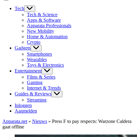
Tech
Tech & Science
Apps & Software
Apparata Professionals
New Mobility
Home & Automation
Crypto
Gadgets
Smartphones
Wearables
Toys & Electronics
Entertainment
Films & Series
Gaming
Internet & Trends
Guides & Reviews
Streaming
Inloggen
Aanmelden
Apparata.net
»
Nieuws
»
Press F to pay respects: Warzone Caldera
gaat offline