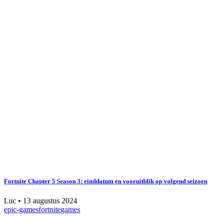
Fortnite Chapter 5 Season 3: einddatum en vooruitblik op volgend seizoen
Luc
•
13 augustus 2024
epic-games
fortnite
games