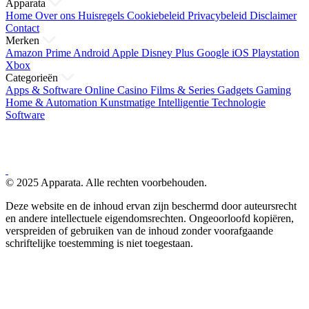
Apparata
Home
Over ons
Huisregels
Cookiebeleid
Privacybeleid
Disclaimer
Contact
Merken
Amazon Prime
Android
Apple
Disney Plus
Google
iOS
Playstation
Xbox
Categorieën
Apps & Software
Online Casino
Films & Series
Gadgets
Gaming
Home & Automation
Kunstmatige Intelligentie
Technologie
Software
© 2025 Apparata. Alle rechten voorbehouden.
Deze website en de inhoud ervan zijn beschermd door auteursrecht
en andere intellectuele eigendomsrechten. Ongeoorloofd kopiëren,
verspreiden of gebruiken van de inhoud zonder voorafgaande
schriftelijke toestemming is niet toegestaan.