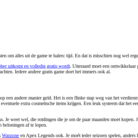
en om alles uit de game te halen: tijd. En dat is misschien nog wel erge
ber uitkomt en volledig gratis wordt
. Uiteraard moet een ontwikkelaar 
chten. Iedere andere gratis game doet het immers ook al.
 op een andere manier geld. Het is een flinke stap weg van het verdien
entuele extra cosmetische items krijgen. Een leuk systeem dat het eerl
pass. Je weet wel, die rotdingen die je om de paar maanden moet kopen. 
 beloningen af te lopen.
s
Warzone
en Apex Legends ook. Je moét ieder seizoen spelen, anders lo