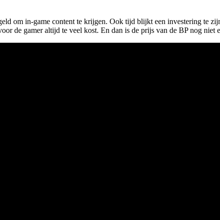
eld om in-game content te krijgen. Ook tijd blijkt een investering te zijn
t voor de gamer altijd te veel kost. En dan is de prijs van de BP nog nie