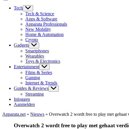
Tech
Tech & Science
Apps & Software
Apparata Professionals
New Mobility
Home & Automation
Crypto
Gadgets
Smartphones
Wearables
Toys & Electronics
Entertainment
Films & Series
Gaming
Internet & Trends
Guides & Reviews
Streaming
Inloggen
Aanmelden
Apparata.net
»
Nieuws
»
Overwatch 2 wordt free to play met gehaat
Overwatch 2 wordt free to play met gehaat verd