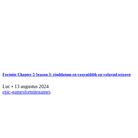
Fortnite Chapter 5 Season 3: einddatum en vooruitblik op volgend seizoen
Luc
•
13 augustus 2024
epic-games
fortnite
games