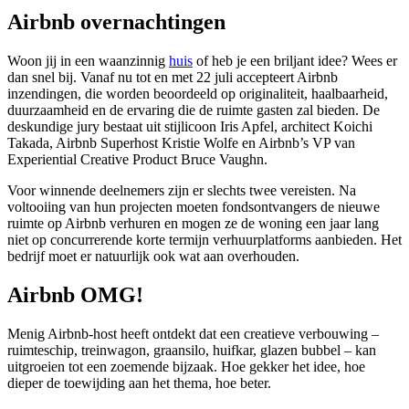
Airbnb overnachtingen
Woon jij in een waanzinnig
huis
of heb je een briljant idee? Wees er
dan snel bij. Vanaf nu tot en met 22 juli accepteert Airbnb
inzendingen, die worden beoordeeld op originaliteit, haalbaarheid,
duurzaamheid en de ervaring die de ruimte gasten zal bieden. De
deskundige jury bestaat uit stijlicoon Iris Apfel, architect Koichi
Takada, Airbnb Superhost Kristie Wolfe en Airbnb’s VP van
Experiential Creative Product Bruce Vaughn.
Voor winnende deelnemers zijn er slechts twee vereisten. Na
voltooiing van hun projecten moeten fondsontvangers de nieuwe
ruimte op Airbnb verhuren en mogen ze de woning een jaar lang
niet op concurrerende korte termijn verhuurplatforms aanbieden. Het
bedrijf moet er natuurlijk ook wat aan overhouden.
Airbnb OMG!
Menig Airbnb-host heeft ontdekt dat een creatieve verbouwing –
ruimteschip, treinwagon, graansilo, huifkar, glazen bubbel – kan
uitgroeien tot een zoemende bijzaak. Hoe gekker het idee, hoe
dieper de toewijding aan het thema, hoe beter.