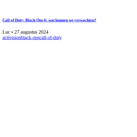
Call of Duty: Black Ops 6: wat kunnen we verwachten?
Luc
•
27 augustus 2024
activision
black-ops
call-of-duty