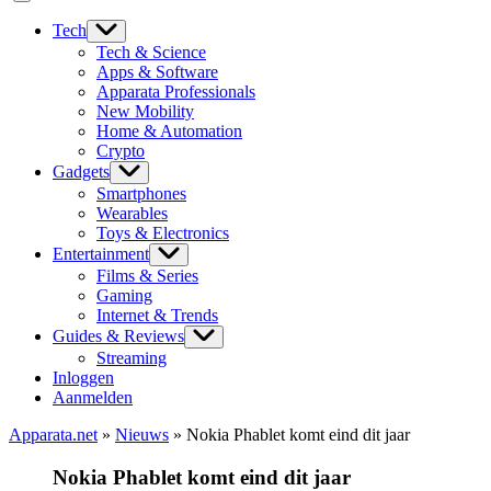
Tech
Tech & Science
Apps & Software
Apparata Professionals
New Mobility
Home & Automation
Crypto
Gadgets
Smartphones
Wearables
Toys & Electronics
Entertainment
Films & Series
Gaming
Internet & Trends
Guides & Reviews
Streaming
Inloggen
Aanmelden
Apparata.net
»
Nieuws
»
Nokia Phablet komt eind dit jaar
Nokia Phablet komt eind dit jaar