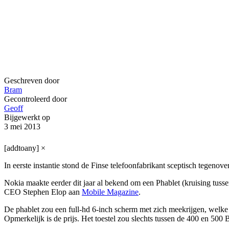
Geschreven door
Bram
Gecontroleerd door
Geoff
Bijgewerkt op
3 mei 2013
[addtoany]
×
In eerste instantie stond de Finse telefoonfabrikant sceptisch tegenove
Nokia maakte eerder dit jaar al bekend om een Phablet (kruising tussen
CEO Stephen Elop aan
Mobile Magazine
.
De phablet zou een full-hd 6-inch scherm met zich meekrijgen, welke 
Opmerkelijk is de prijs. Het toestel zou slechts tussen de 400 en 500