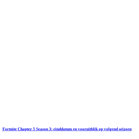
Fortnite Chapter 5 Season 3: einddatum en vooruitblik op volgend seizoen