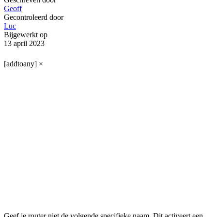
Geoff
Gecontroleerd door
Luc
Bijgewerkt op
13 april 2023
[addtoany]
×
Geef je router niet de volgende specifieke naam. Dit activeert een