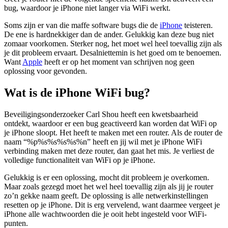
bug, waardoor je iPhone niet langer via WiFi werkt.
Soms zijn er van die maffe software bugs die de
iPhone
teisteren.
De ene is hardnekkiger dan de ander. Gelukkig kan deze bug niet
zomaar voorkomen. Sterker nog, het moet wel heel toevallig zijn als
je dit probleem ervaart. Desalniettemin is het goed om te benoemen.
Want
Apple
heeft er op het moment van schrijven nog geen
oplossing voor gevonden.
Wat is de iPhone WiFi bug?
Beveiligingsonderzoeker Carl Shou heeft een kwetsbaarheid
ontdekt, waardoor er een bug geactiveerd kan worden dat WiFi op
je iPhone sloopt. Het heeft te maken met een router. Als de router de
naam “%p%s%s%s%s%n” heeft en jij wil met je iPhone WiFi
verbinding maken met deze router, dan gaat het mis. Je verliest de
volledige functionaliteit van WiFi op je iPhone.
Gelukkig is er een oplossing, mocht dit probleem je overkomen.
Maar zoals gezegd moet het wel heel toevallig zijn als jij je router
zo’n gekke naam geeft. De oplossing is alle netwerkinstellingen
resetten op je iPhone. Dit is erg vervelend, want daarmee vergeet je
iPhone alle wachtwoorden die je ooit hebt ingesteld voor WiFi-
punten.