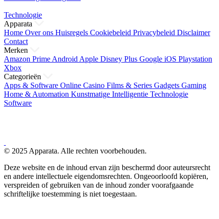
Technologie
Apparata
Home
Over ons
Huisregels
Cookiebeleid
Privacybeleid
Disclaimer
Contact
Merken
Amazon Prime
Android
Apple
Disney Plus
Google
iOS
Playstation
Xbox
Categorieën
Apps & Software
Online Casino
Films & Series
Gadgets
Gaming
Home & Automation
Kunstmatige Intelligentie
Technologie
Software
© 2025 Apparata. Alle rechten voorbehouden.
Deze website en de inhoud ervan zijn beschermd door auteursrecht
en andere intellectuele eigendomsrechten. Ongeoorloofd kopiëren,
verspreiden of gebruiken van de inhoud zonder voorafgaande
schriftelijke toestemming is niet toegestaan.