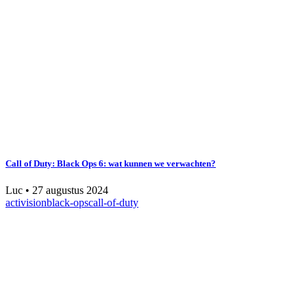
Call of Duty: Black Ops 6: wat kunnen we verwachten?
Luc
•
27 augustus 2024
activision
black-ops
call-of-duty