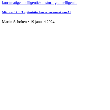
kunstmatige intelligentie
kunstmatige-intelligentie
Microsoft CEO optimistisch over toekomst van AI
Martin Scholten
•
19 januari 2024