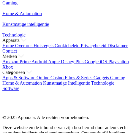
Gaming
Home & Automation
Kunstmatige intelligentie
Technologie
Apparata
Home
Over ons
Huisregels
Cookiebeleid
Privacybeleid
Disclaimer
Contact
Merken
Amazon Prime
Android
Apple
Disney Plus
Google
iOS
Playstation
Xbox
Categorieën
Apps & Software
Online Casino
Films & Series
Gadgets
Gaming
Home & Automation
Kunstmatige Intelligentie
Technologie
Software
© 2025 Apparata. Alle rechten voorbehouden.
Deze website en de inhoud ervan zijn beschermd door auteursrecht
en andere intellectuele eigendomsrechten. Ongeoorloofd kopiëren,