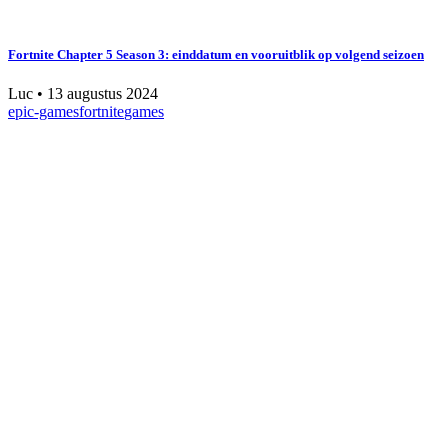
Fortnite Chapter 5 Season 3: einddatum en vooruitblik op volgend seizoen
Luc
•
13 augustus 2024
epic-games
fortnite
games