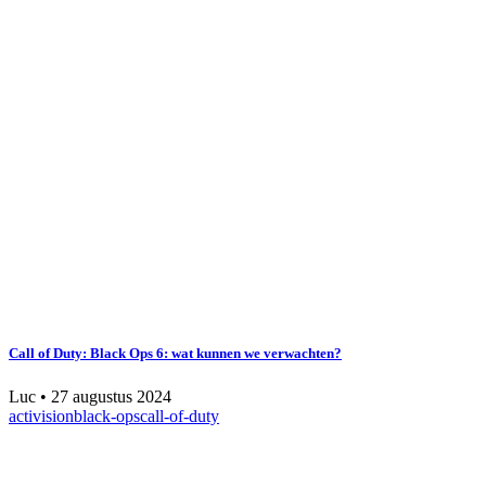
Call of Duty: Black Ops 6: wat kunnen we verwachten?
Luc
•
27 augustus 2024
activision
black-ops
call-of-duty