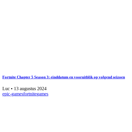
Fortnite Chapter 5 Season 3: einddatum en vooruitblik op volgend seizoen
Luc
•
13 augustus 2024
epic-games
fortnite
games