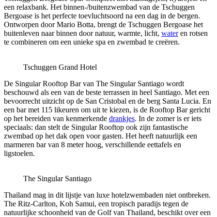
een relaxbank. Het binnen-/buitenzwembad van de Tschuggen
Bergoase is het perfecte toevluchtsoord na een dag in de bergen.
Ontworpen door Mario Botta, brengt de Tschuggen Bergoase het
buitenleven naar binnen door natuur, warmte, licht,
water
en rotsen
te combineren om een ​​unieke spa en zwembad te creëren.
Tschuggen Grand Hotel
De Singular Rooftop Bar van The Singular Santiago wordt
beschouwd als een van de beste terrassen in heel Santiago. Met een
bevoorrecht uitzicht op de San Cristobal en de berg Santa Lucia. En
een bar met 115 likeuren om uit te kiezen, is de Rooftop Bar gericht
op het bereiden van kenmerkende
drankjes
. In de zomer is er iets
speciaals: dan stelt de Singular Rooftop ook zijn fantastische
zwembad op het dak open voor gasten. Het heeft natuurlijk een
marmeren bar van 8 meter hoog, verschillende eettafels en
ligstoelen.
The Singular Santiago
Thailand mag in dit lijstje van luxe hotelzwembaden niet ontbreken.
The Ritz-Carlton, Koh Samui, een tropisch paradijs tegen de
natuurlijke schoonheid van de Golf van Thailand, beschikt over een