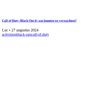
Call of Duty: Black Ops 6: wat kunnen we verwachten?
Luc
•
27 augustus 2024
activision
black-ops
call-of-duty