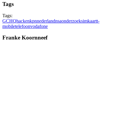
Tags
Tags:
GCHQ
hacken
kpn
nederland
nsa
onderzoek
simkaart
t-
mobile
telefoon
vodafone
Franke Koornneef