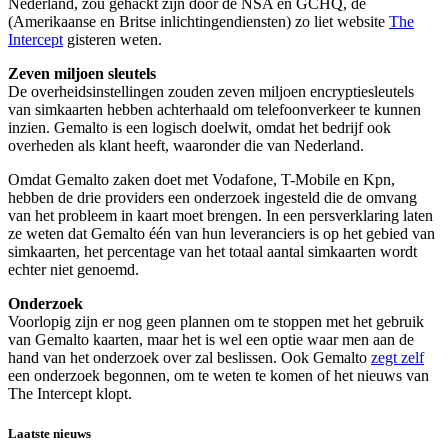
Nederland, zou gehackt zijn door de NSA en GCHQ, de
(Amerikaanse en Britse inlichtingendiensten) zo liet website
The
Intercept
gisteren weten.
Zeven miljoen sleutels
De overheidsinstellingen zouden zeven miljoen encryptiesleutels
van simkaarten hebben achterhaald om telefoonverkeer te kunnen
inzien. Gemalto is een logisch doelwit, omdat het bedrijf ook
overheden als klant heeft, waaronder die van Nederland.
Omdat Gemalto zaken doet met Vodafone, T-Mobile en Kpn,
hebben de drie providers een onderzoek ingesteld die de omvang
van het probleem in kaart moet brengen. In een persverklaring laten
ze weten dat Gemalto één van hun leveranciers is op het gebied van
simkaarten, het percentage van het totaal aantal simkaarten wordt
echter niet genoemd.
Onderzoek
Voorlopig zijn er nog geen plannen om te stoppen met het gebruik
van Gemalto kaarten, maar het is wel een optie waar men aan de
hand van het onderzoek over zal beslissen. Ook Gemalto
zegt zelf
een onderzoek begonnen, om te weten te komen of het nieuws van
The Intercept klopt.
Laatste nieuws