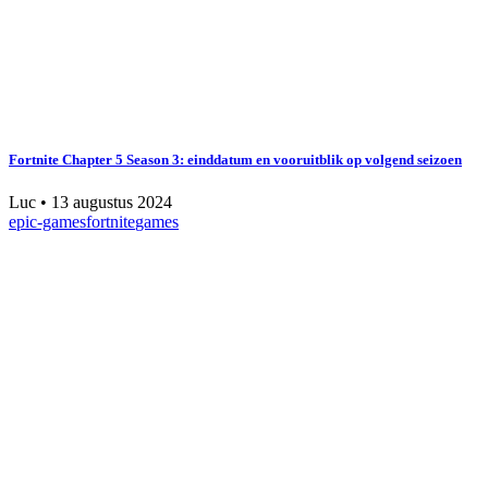
Fortnite Chapter 5 Season 3: einddatum en vooruitblik op volgend seizoen
Luc
•
13 augustus 2024
epic-games
fortnite
games