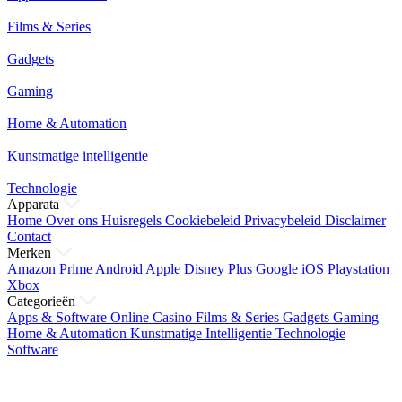
Films & Series
Gadgets
Gaming
Home & Automation
Kunstmatige intelligentie
Technologie
Apparata
Home
Over ons
Huisregels
Cookiebeleid
Privacybeleid
Disclaimer
Contact
Merken
Amazon Prime
Android
Apple
Disney Plus
Google
iOS
Playstation
Xbox
Categorieën
Apps & Software
Online Casino
Films & Series
Gadgets
Gaming
Home & Automation
Kunstmatige Intelligentie
Technologie
Software