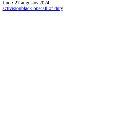
Luc
•
27 augustus 2024
activision
black-ops
call-of-duty