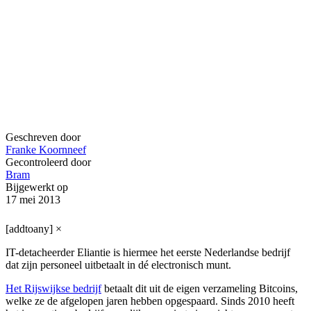
Geschreven door
Franke Koornneef
Gecontroleerd door
Bram
Bijgewerkt op
17 mei 2013
[addtoany]
×
IT-detacheerder Eliantie is hiermee het eerste Nederlandse bedrijf
dat zijn personeel uitbetaalt in dé electronisch munt.
Het Rijswijkse bedrijf
betaalt dit uit de eigen verzameling Bitcoins,
welke ze de afgelopen jaren hebben opgespaard. Sinds 2010 heeft