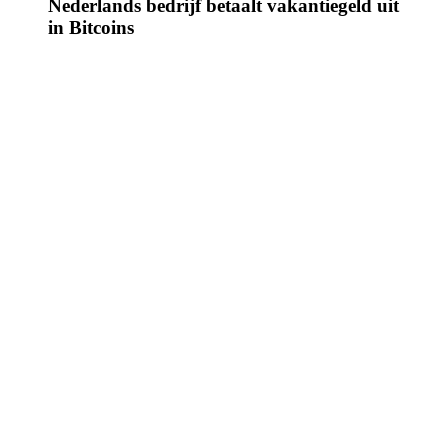
Nederlands bedrijf betaalt vakantiegeld uit
in Bitcoins