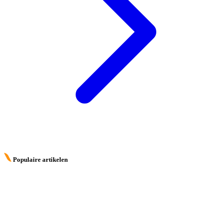
Populaire artikelen