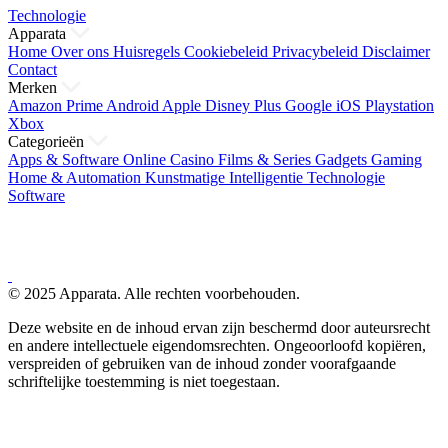
Technologie
Apparata
Home
Over ons
Huisregels
Cookiebeleid
Privacybeleid
Disclaimer
Contact
Merken
Amazon Prime
Android
Apple
Disney Plus
Google
iOS
Playstation
Xbox
Categorieën
Apps & Software
Online Casino
Films & Series
Gadgets
Gaming
Home & Automation
Kunstmatige Intelligentie
Technologie
Software
© 2025 Apparata. Alle rechten voorbehouden.
Deze website en de inhoud ervan zijn beschermd door auteursrecht
en andere intellectuele eigendomsrechten. Ongeoorloofd kopiëren,
verspreiden of gebruiken van de inhoud zonder voorafgaande
schriftelijke toestemming is niet toegestaan.