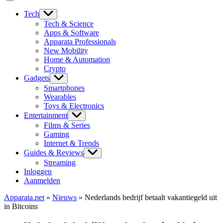
Tech
Tech & Science
Apps & Software
Apparata Professionals
New Mobility
Home & Automation
Crypto
Gadgets
Smartphones
Wearables
Toys & Electronics
Entertainment
Films & Series
Gaming
Internet & Trends
Guides & Reviews
Streaming
Inloggen
Aanmelden
Apparata.net
»
Nieuws
»
Nederlands bedrijf betaalt vakantiegeld uit
in Bitcoins