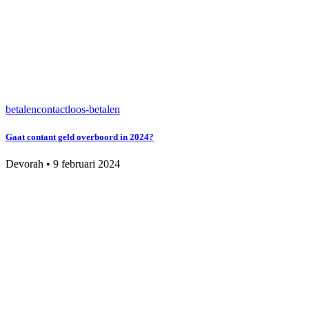
betalen
contactloos-betalen
Gaat contant geld overboord in 2024?
Devorah
•
9 februari 2024