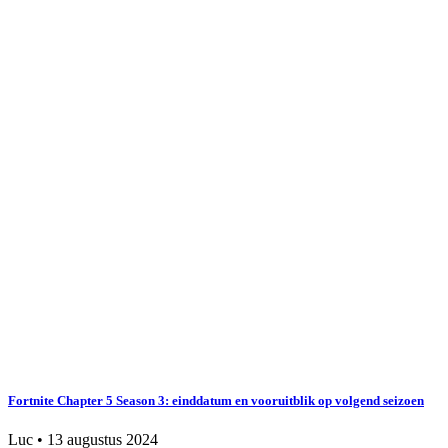
Fortnite Chapter 5 Season 3: einddatum en vooruitblik op volgend seizoen
Luc
•
13 augustus 2024