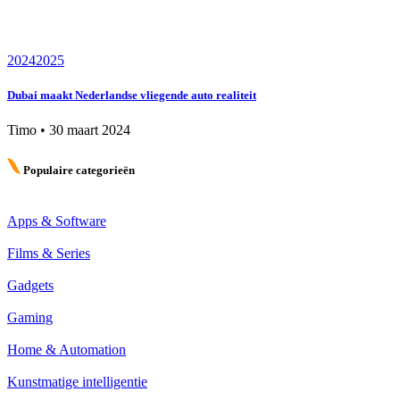
2024
2025
Dubai maakt Nederlandse vliegende auto realiteit
Timo
•
30 maart 2024
Populaire categorieën
Apps & Software
Films & Series
Gadgets
Gaming
Home & Automation
Kunstmatige intelligentie