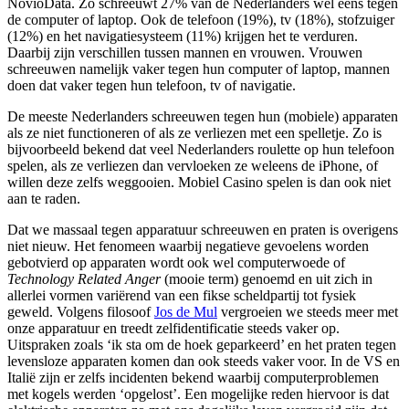
NovioData. Zo schreeuwt 27% van de Nederlanders wel eens tegen
de computer of laptop. Ook de telefoon (19%), tv (18%), stofzuiger
(12%) en het navigatiesysteem (11%) krijgen het te verduren.
Daarbij zijn verschillen tussen mannen en vrouwen. Vrouwen
schreeuwen namelijk vaker tegen hun computer of laptop, mannen
doen dat vaker tegen hun telefoon, tv of navigatie.
De meeste Nederlanders schreeuwen tegen hun (mobiele) apparaten
als ze niet functioneren of als ze verliezen met een spelletje. Zo is
bijvoorbeeld bekend dat veel Nederlanders roulette op hun telefoon
spelen, als ze verliezen dan vervloeken ze weleens de iPhone, of
willen deze zelfs weggooien. Mobiel Casino spelen is dan ook niet
aan te raden.
Dat we massaal tegen apparatuur schreeuwen en praten is overigens
niet nieuw. Het fenomeen waarbij negatieve gevoelens worden
gebotvierd op apparaten wordt ook wel computerwoede of
Technology Related Anger
(mooie term) genoemd en uit zich in
allerlei vormen variërend van een fikse scheldpartij tot fysiek
geweld. Volgens filosoof
Jos de Mul
vergroeien we steeds meer met
onze apparatuur en treedt zelfidentificatie steeds vaker op.
Uitspraken zoals ‘ik sta om de hoek geparkeerd’ en het praten tegen
levensloze apparaten komen dan ook steeds vaker voor. In de VS en
Italië zijn er zelfs incidenten bekend waarbij computerproblemen
met kogels werden ‘opgelost’. Een mogelijke reden hiervoor is dat