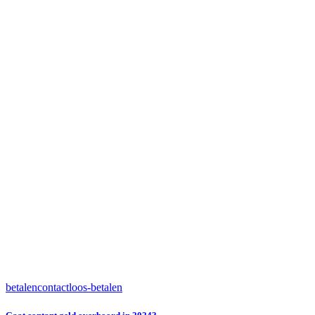
betalen
contactloos-betalen