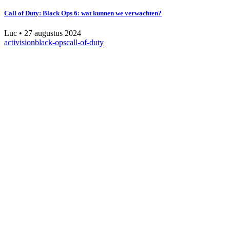
Call of Duty: Black Ops 6: wat kunnen we verwachten?
Luc
•
27 augustus 2024
activision
black-ops
call-of-duty