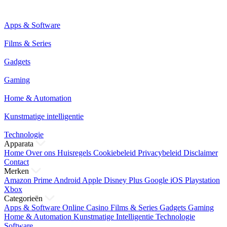
Apps & Software
Films & Series
Gadgets
Gaming
Home & Automation
Kunstmatige intelligentie
Technologie
Apparata
Home
Over ons
Huisregels
Cookiebeleid
Privacybeleid
Disclaimer
Contact
Merken
Amazon Prime
Android
Apple
Disney Plus
Google
iOS
Playstation
Xbox
Categorieën
Apps & Software
Online Casino
Films & Series
Gadgets
Gaming
Home & Automation
Kunstmatige Intelligentie
Technologie
Software