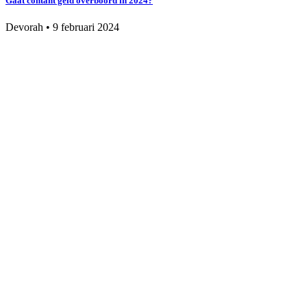
Gaat contant geld overboord in 2024?
Devorah
•
9 februari 2024