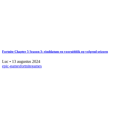
Fortnite Chapter 5 Season 3: einddatum en vooruitblik op volgend seizoen
Luc
•
13 augustus 2024
epic-games
fortnite
games