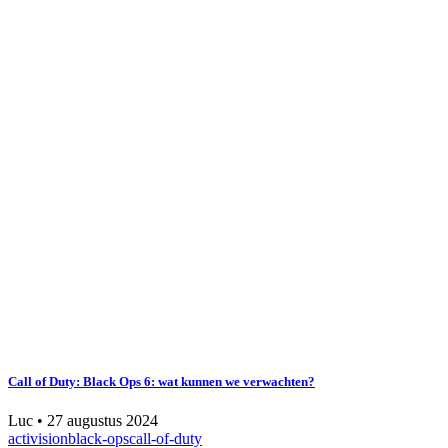
Call of Duty: Black Ops 6: wat kunnen we verwachten?
Luc
•
27 augustus 2024
activision
black-ops
call-of-duty