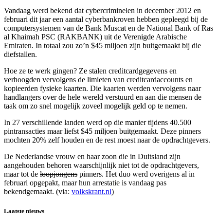
Vandaag werd bekend dat cybercriminelen in december 2012 en
februari dit jaar een aantal cyberbankroven hebben gepleegd bij de
computersystemen van de Bank Muscat en de National Bank of Ras
al Khaimah PSC (RAKBANK) uit de Verenigde Arabische
Emiraten. In totaal zou zo’n $45 miljoen zijn buitgemaakt bij die
diefstallen.
Hoe ze te werk gingen? Ze stalen creditcardgegevens en
verhoogden vervolgens de limieten van creditcardaccounts en
kopieerden fysieke kaarten. Die kaarten werden vervolgens naar
handlangers over de hele wereld verstuurd en aan die mensen de
taak om zo snel mogelijk zoveel mogelijk geld op te nemen.
In 27 verschillende landen werd op die manier tijdens 40.500
pintransacties maar liefst $45 miljoen buitgemaakt. Deze pinners
mochten 20% zelf houden en de rest moest naar de opdrachtgevers.
De Nederlandse vrouw en haar zoon die in Duitsland zijn
aangehouden behoren waarschijnlijk niet tot de opdrachtgevers,
maar tot de
loopjongens
pinners. Het duo werd overigens al in
februari opgepakt, maar hun arrestatie is vandaag pas
bekendgemaakt. (via:
volkskrant.nl
)
Laatste nieuws