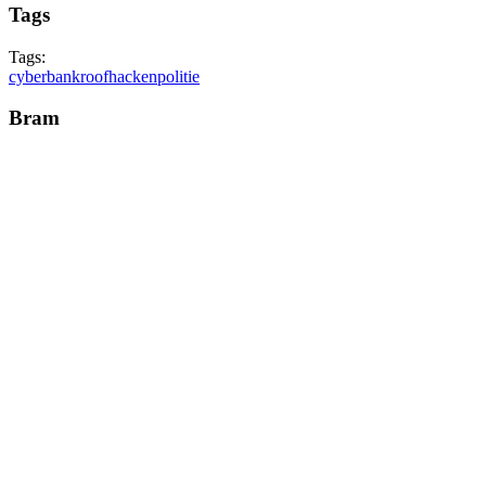
Tags
Tags:
cyberbankroof
hacken
politie
Bram