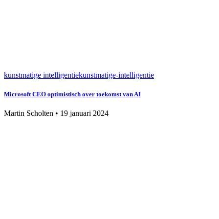
kunstmatige intelligentie
kunstmatige-intelligentie
Microsoft CEO optimistisch over toekomst van AI
Martin Scholten
•
19 januari 2024