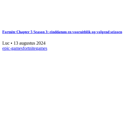
Fortnite Chapter 5 Season 3: einddatum en vooruitblik op volgend seizoen
Luc
•
13 augustus 2024
epic-games
fortnite
games