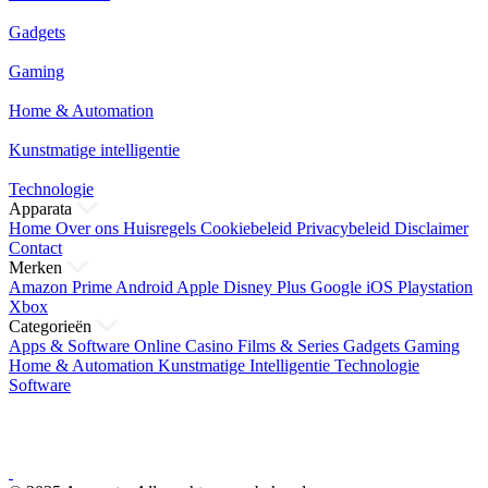
Gadgets
Gaming
Home & Automation
Kunstmatige intelligentie
Technologie
Apparata
Home
Over ons
Huisregels
Cookiebeleid
Privacybeleid
Disclaimer
Contact
Merken
Amazon Prime
Android
Apple
Disney Plus
Google
iOS
Playstation
Xbox
Categorieën
Apps & Software
Online Casino
Films & Series
Gadgets
Gaming
Home & Automation
Kunstmatige Intelligentie
Technologie
Software