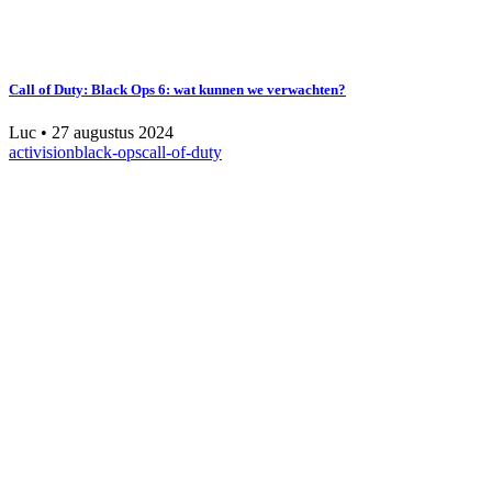
Call of Duty: Black Ops 6: wat kunnen we verwachten?
Luc
•
27 augustus 2024
activision
black-ops
call-of-duty