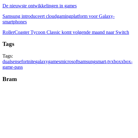
De nieuwste ontwikkelingen in games
Samsung introduceert cloudgamingplatform voor Galaxy-
smartphones
RollerCoaster Tycoon Classic komt volgende maand naar Switch
Tags
Tags:
dualsense
fortnite
galaxy
games
microsoft
samsung
smart-tv
xbox
xbox-
game-pass
Bram