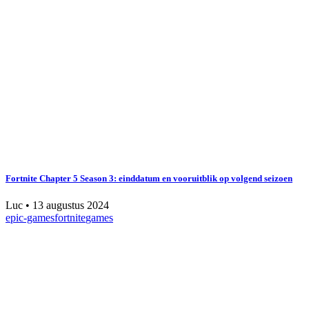
Fortnite Chapter 5 Season 3: einddatum en vooruitblik op volgend seizoen
Luc
•
13 augustus 2024
epic-games
fortnite
games