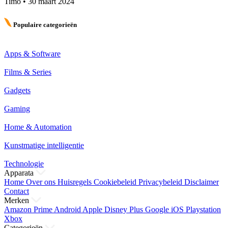
Timo
•
30 maart 2024
Populaire categorieën
Apps & Software
Films & Series
Gadgets
Gaming
Home & Automation
Kunstmatige intelligentie
Technologie
Apparata
Home
Over ons
Huisregels
Cookiebeleid
Privacybeleid
Disclaimer
Contact
Merken
Amazon Prime
Android
Apple
Disney Plus
Google
iOS
Playstation
Xbox
Categorieën