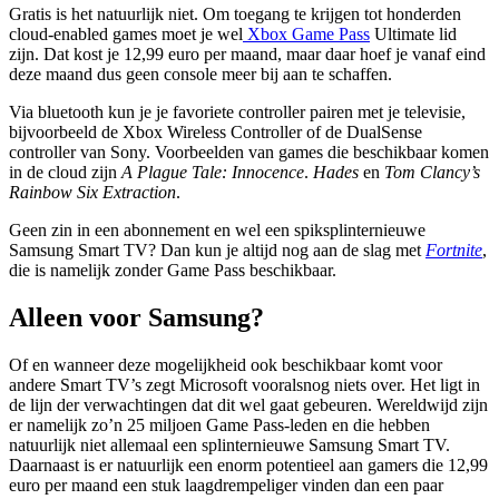
Gratis is het natuurlijk niet. Om toegang te krijgen tot honderden
cloud-enabled games moet je wel
Xbox Game Pass
Ultimate lid
zijn. Dat kost je 12,99 euro per maand, maar daar hoef je vanaf eind
deze maand dus geen console meer bij aan te schaffen.
Via bluetooth kun je je favoriete controller pairen met je televisie,
bijvoorbeeld de Xbox Wireless Controller of de DualSense
controller van Sony. Voorbeelden van games die beschikbaar komen
in de cloud zijn
A Plague Tale: Innocence
.
Hades
en
Tom Clancy’s
Rainbow Six Extraction
.
Geen zin in een abonnement en wel een spiksplinternieuwe
Samsung Smart TV? Dan kun je altijd nog aan de slag met
Fortnite
,
die is namelijk zonder Game Pass beschikbaar.
Alleen voor Samsung?
Of en wanneer deze mogelijkheid ook beschikbaar komt voor
andere Smart TV’s zegt Microsoft vooralsnog niets over. Het ligt in
de lijn der verwachtingen dat dit wel gaat gebeuren. Wereldwijd zijn
er namelijk zo’n 25 miljoen Game Pass-leden en die hebben
natuurlijk niet allemaal een splinternieuwe Samsung Smart TV.
Daarnaast is er natuurlijk een enorm potentieel aan gamers die 12,99
euro per maand een stuk laagdrempeliger vinden dan een paar