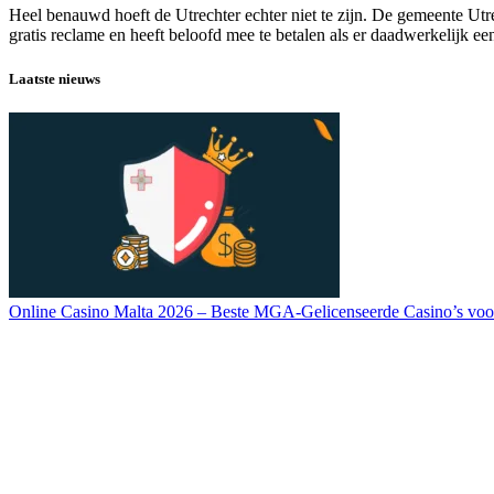
Heel benauwd hoeft de Utrechter echter niet te zijn. De gemeente Utr
gratis reclame en heeft beloofd mee te betalen als er daadwerkelijk ee
Laatste nieuws
Online Casino Malta 2026 – Beste MGA-Gelicenseerde Casino’s voo