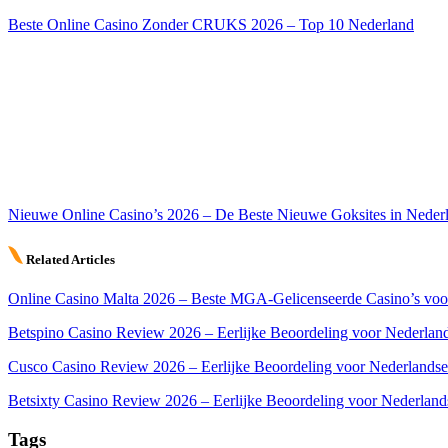
Beste Online Casino Zonder CRUKS 2026 – Top 10 Nederland
Nieuwe Online Casino’s 2026 – De Beste Nieuwe Goksites in Neder
Related Articles
Online Casino Malta 2026 – Beste MGA-Gelicenseerde Casino’s voo
Betspino Casino Review 2026 – Eerlijke Beoordeling voor Nederland
Cusco Casino Review 2026 – Eerlijke Beoordeling voor Nederlandse
Betsixty Casino Review 2026 – Eerlijke Beoordeling voor Nederland
Tags