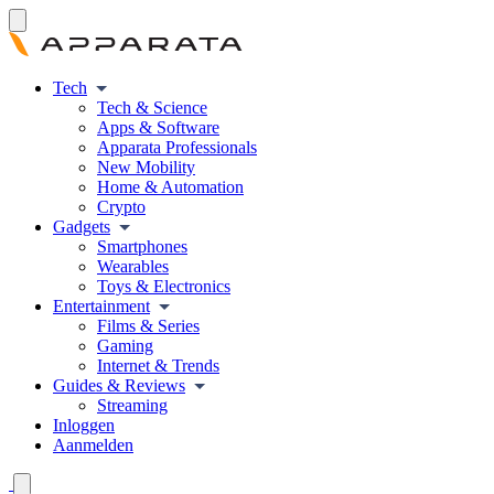
Tech
Tech & Science
Apps & Software
Apparata Professionals
New Mobility
Home & Automation
Crypto
Gadgets
Smartphones
Wearables
Toys & Electronics
Entertainment
Films & Series
Gaming
Internet & Trends
Guides & Reviews
Streaming
Inloggen
Aanmelden