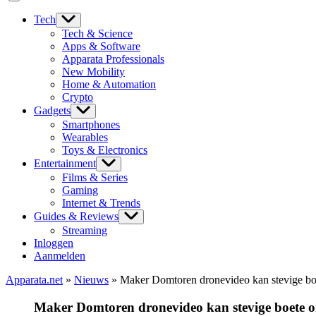
Tech
Tech & Science
Apps & Software
Apparata Professionals
New Mobility
Home & Automation
Crypto
Gadgets
Smartphones
Wearables
Toys & Electronics
Entertainment
Films & Series
Gaming
Internet & Trends
Guides & Reviews
Streaming
Inloggen
Aanmelden
Apparata.net
»
Nieuws
»
Maker Domtoren dronevideo kan stevige bo
Maker Domtoren dronevideo kan stevige boete 