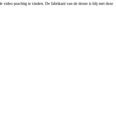
 video prachtig te vinden. De fabrikant van de drone is blij met deze