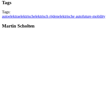
Tags
Tags:
auto
elektra
elektrisch
elektrisch rijden
elektrische auto
future-mobility
Martin Scholten