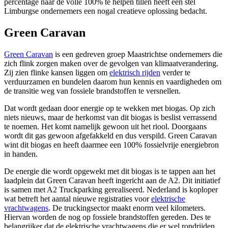
percentage naar de volle 100% te helpen tillen heeft een stel
Limburgse ondernemers een nogal creatieve oplossing bedacht.
Green Caravan
Green Caravan
is een gedreven groep Maastrichtse ondernemers die
zich flink zorgen maken over de gevolgen van klimaatverandering.
Zij zien flinke kansen liggen om
elektrisch rijden
verder te
verduurzamen en bundelen daarom hun kennis en vaardigheden om
de transitie weg van fossiele brandstoffen te versnellen.
Dat wordt gedaan door energie op te wekken met biogas. Op zich
niets nieuws, maar de herkomst van dit biogas is beslist verrassend
te noemen. Het komt namelijk gewoon uit het riool. Doorgaans
wordt dit gas gewoon afgefakkeld en dus verspild. Green Caravan
wint dit biogas en heeft daarmee een 100% fossielvrije energiebron
in handen.
De energie die wordt opgewekt met dit biogas is te tappen aan het
laadplein dat Green Caravan heeft ingericht aan de A2. Dit initiatief
is samen met A2 Truckparking gerealiseerd. Nederland is koploper
wat betreft het aantal nieuwe registraties voor
elektrische
vrachtwagens
. De truckingsector maakt enorm veel kilometers.
Hiervan worden de nog op fossiele brandstoffen gereden. Des te
belangrijker dat de elektrische vrachtwagens die er wel rondrijden