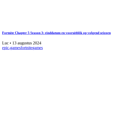
Fortnite Chapter 5 Season 3: einddatum en vooruitblik op volgend seizoen
Luc
•
13 augustus 2024
epic-games
fortnite
games