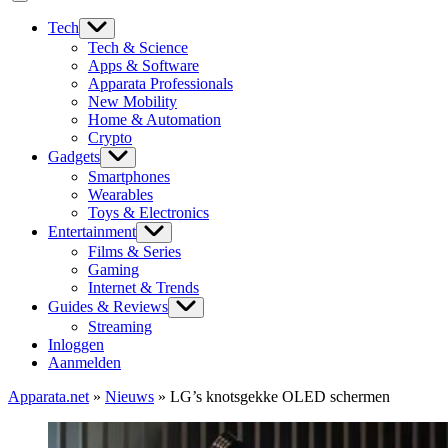
Tech
Tech & Science
Apps & Software
Apparata Professionals
New Mobility
Home & Automation
Crypto
Gadgets
Smartphones
Wearables
Toys & Electronics
Entertainment
Films & Series
Gaming
Internet & Trends
Guides & Reviews
Streaming
Inloggen
Aanmelden
Apparata.net
»
Nieuws
»
LG’s knotsgekke OLED schermen