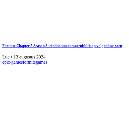
Fortnite Chapter 5 Season 3: einddatum en vooruitblik op volgend seizoen
Luc
•
13 augustus 2024
epic-games
fortnite
games