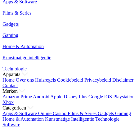
Apps & Software
Films & Series
Gadgets
Gaming
Home & Automation
Kunstmatige intelligentie
Technologie
Apparata
Home
Over ons
Huisregels
Cookiebeleid
Privacybeleid
Disclaimer
Contact
Merken
Amazon Prime
Android
Apple
Disney Plus
Google
iOS
Playstation
Xbox
Categorieën
Apps & Software
Online Casino
Films & Series
Gadgets
Gaming
Home & Automation
Kunstmatige Intelligentie
Technologie
Software