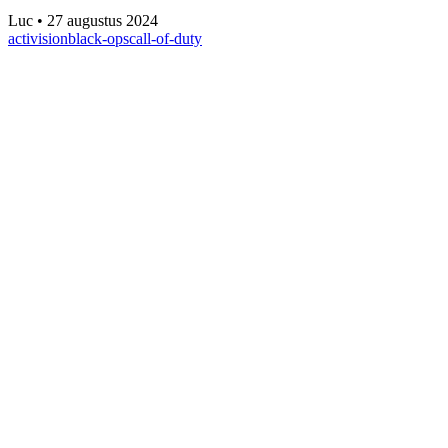
Luc
•
27 augustus 2024
activision
black-ops
call-of-duty