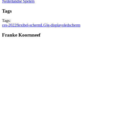
Nederlandse Spelers
Tags
Tags:
ces-2022
flexibel-scherm
LG
lg-display
oled
scherm
Franke Koornneef