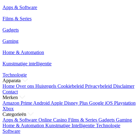
Apps & Software
Films & Series
Gadgets
Gaming
Home & Automation
Kunstmatige intelligentie
Technologie
Apparata
Home
Over ons
Huisregels
Cookiebeleid
Privacybeleid
Disclaimer
Contact
Merken
Amazon Prime
Android
Apple
Disney Plus
Google
iOS
Playstation
Xbox
Categorieën
Apps & Software
Online Casino
Films & Series
Gadgets
Gaming
Home & Automation
Kunstmatige Intelligentie
Technologie
Software