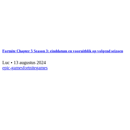
Fortnite Chapter 5 Season 3: einddatum en vooruitblik op volgend seizoen
Luc
•
13 augustus 2024
epic-games
fortnite
games