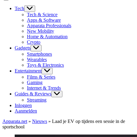
Tech
Tech & Science
Apps & Software
Apparata Professionals
New Mobility
Home & Automation
Crypto
Gadgets
Smartphones
Wearables
Toys & Electronics
Entertainment
Films & Series
Gaming
Internet & Trends
Guides & Reviews
Streaming
Inloggen
Aanmelden
Apparata.net
»
Nieuws
»
Laad je EV op tijdens een sessie in de
sportschool