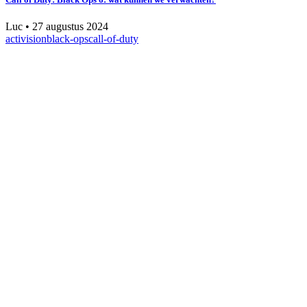
Luc
•
27 augustus 2024
activision
black-ops
call-of-duty