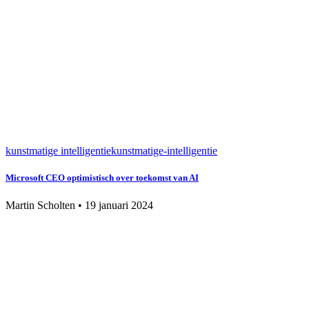
kunstmatige intelligentie
kunstmatige-intelligentie
Microsoft CEO optimistisch over toekomst van AI
Martin Scholten
•
19 januari 2024