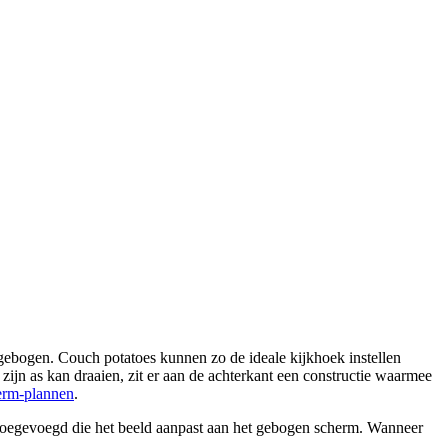
ogen. Couch potatoes kunnen zo de ideale kijkhoek instellen
zijn as kan draaien, zit er aan de achterkant een constructie waarmee
erm-plannen
.
toegevoegd die het beeld aanpast aan het gebogen scherm. Wanneer