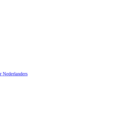
r Nederlanders