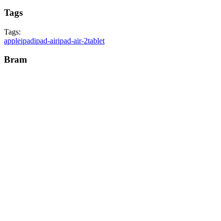
Tags
Tags:
apple
ipad
ipad-air
ipad-air-2
tablet
Bram