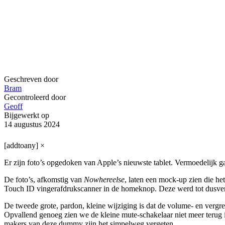
Geschreven door
Bram
Gecontroleerd door
Geoff
Bijgewerkt op
14 augustus 2024
[addtoany]
×
Er zijn foto’s opgedoken van Apple’s nieuwste tablet. Vermoedelijk ga
De foto’s, afkomstig van
Nowhereelse
, laten een mock-up zien die he
Touch ID vingerafdrukscanner in de homeknop. Deze werd tot dusver a
De tweede grote, pardon, kleine wijziging is dat de volume- en vergre
Opvallend genoeg zien we de kleine mute-schakelaar niet meer terug i
makers van deze dummy zijn het simpelweg vergeten.