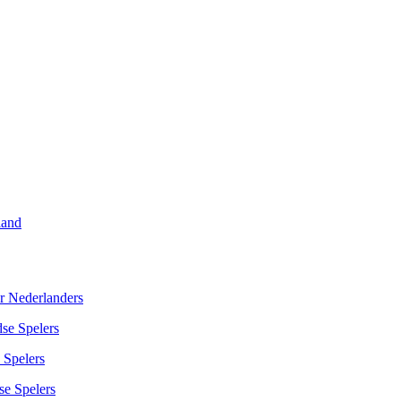
land
r Nederlanders
se Spelers
 Spelers
se Spelers