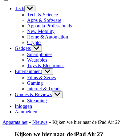
Tech
Tech & Science
Apps & Software
Apparata Professionals
New Mobility
Home & Automation
Crypto
Gadgets
Smartphones
Wearables
Toys & Electronics
Entertainment
Films & Series
Gaming
Internet & Trends
Guides & Reviews
Streaming
Inloggen
Aanmelden
Apparata.net
»
Nieuws
»
Kijken we hier naar de iPad Air 2?
Kijken we hier naar de iPad Air 2?