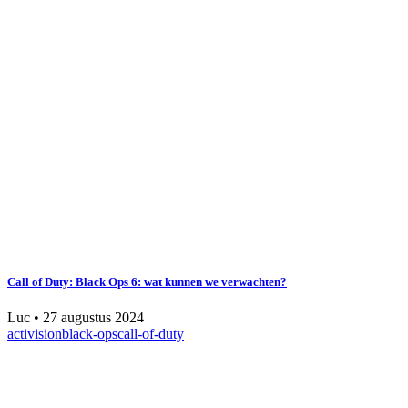
Call of Duty: Black Ops 6: wat kunnen we verwachten?
Luc
•
27 augustus 2024
activision
black-ops
call-of-duty