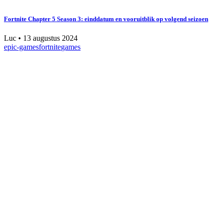
Fortnite Chapter 5 Season 3: einddatum en vooruitblik op volgend seizoen
Luc
•
13 augustus 2024
epic-games
fortnite
games