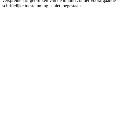
verspreiden of gebruiken van de inhoud zonder voorafgaande
schriftelijke toestemming is niet toegestaan.