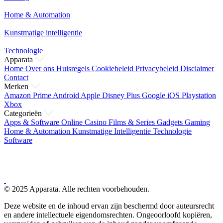
Home & Automation
Kunstmatige intelligentie
Technologie
Apparata
Home
Over ons
Huisregels
Cookiebeleid
Privacybeleid
Disclaimer
Contact
Merken
Amazon Prime
Android
Apple
Disney Plus
Google
iOS
Playstation
Xbox
Categorieën
Apps & Software
Online Casino
Films & Series
Gadgets
Gaming
Home & Automation
Kunstmatige Intelligentie
Technologie
Software
© 2025 Apparata. Alle rechten voorbehouden.
Deze website en de inhoud ervan zijn beschermd door auteursrecht
en andere intellectuele eigendomsrechten. Ongeoorloofd kopiëren,