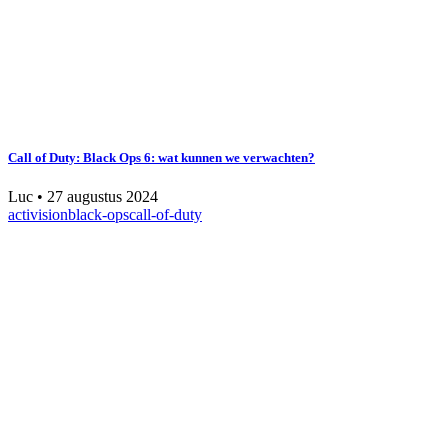
Call of Duty: Black Ops 6: wat kunnen we verwachten?
Luc
•
27 augustus 2024
activision
black-ops
call-of-duty