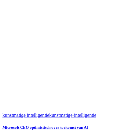
kunstmatige intelligentie
kunstmatige-intelligentie
Microsoft CEO optimistisch over toekomst van AI