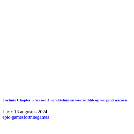
Fortnite Chapter 5 Season 3: einddatum en vooruitblik op volgend seizoen
Luc
•
13 augustus 2024
epic-games
fortnite
games