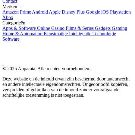
Contact
Merken
Amazon Prime
Android
Apple
Disney Plus
Google
iOS
Playstation
Xbox
Categorieën
Apps & Software
Online Casino
Films & Series
Gadgets
Gaming
Home & Automation
Kunstmatige Intelligentie
Technologie
Software
© 2025 Apparata. Alle rechten voorbehouden.
Deze website en de inhoud ervan zijn beschermd door auteursrecht
en andere intellectuele eigendomsrechten. Ongeoorloofd kopiëren,
verspreiden of gebruiken van de inhoud zonder voorafgaande
schriftelijke toestemming is niet toegestaan.