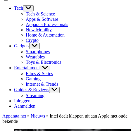
Tech
Tech & Science
Apps & Software
Apparata Professionals
New Mobility
Home & Automation
Crypto
Gadgets
Smartphones
Wearables
Toys & Electronics
Entertainment
Films & Series
Gaming
Internet & Trends
Guides & Reviews
Streaming
Inloggen
Aanmelden
Apparata.net
»
Nieuws
»
Intel deelt klappen uit aan Apple met oude
bekende