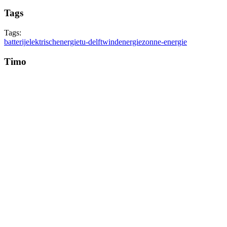
Tags
Tags:
batterij
elektrisch
energie
tu-delft
windenergie
zonne-energie
Timo