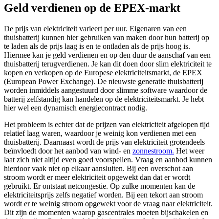
Geld verdienen op de EPEX-markt
De prijs van elektriciteit varieert per uur. Eigenaren van een
thuisbatterij kunnen hier gebruiken van maken door hun batterij op
te laden als de prijs laag is en te ontladen als de prijs hoog is.
Hiermee kan je geld verdienen en op den duur de aanschaf van een
thuisbatterij terugverdienen. Je kan dit doen door slim elektriciteit te
kopen en verkopen op de Europese elektriciteitsmarkt, de EPEX
(European Power Exchange). De nieuwste generatie thuisbatterij
worden inmiddels aangestuurd door slimme software waardoor de
batterij zelfstandig kan handelen op de elektriciteitsmarkt. Je hebt
hier wel een dynamisch energiecontract nodig.
Het probleem is echter dat de prijzen van elektriciteit afgelopen tijd
relatief laag waren, waardoor je weinig kon verdienen met een
thuisbatterij. Daarnaast wordt de prijs van elektriciteit grotendeels
beïnvloedt door het aanbod van wind- en
zonnestroom.
Het weer
laat zich niet altijd even goed voorspellen. Vraag en aanbod kunnen
hierdoor vaak niet op elkaar aansluiten. Bij een overschot aan
stroom wordt er meer elektriciteit opgewekt dan dat er wordt
gebruikt. Er ontstaat netcongestie. Op zulke momenten kan de
elektriciteitsprijs zelfs negatief worden. Bij een tekort aan stroom
wordt er te weinig stroom opgewekt voor de vraag naar elektriciteit.
Dit zijn de momenten waarop gascentrales moeten bijschakelen en