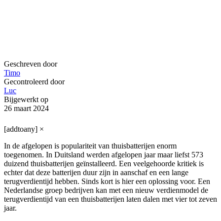
Geschreven door
Timo
Gecontroleerd door
Luc
Bijgewerkt op
26 maart 2024
[addtoany]
×
In de afgelopen is populariteit van thuisbatterijen enorm
toegenomen. In Duitsland werden afgelopen jaar maar liefst 573
duizend thuisbatterijen geïnstalleerd. Een veelgehoorde kritiek is
echter dat deze batterijen duur zijn in aanschaf en een lange
terugverdientijd hebben. Sinds kort is hier een oplossing voor. Een
Nederlandse groep bedrijven kan met een nieuw verdienmodel de
terugverdientijd van een thuisbatterijen laten dalen met vier tot zeven
jaar.