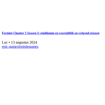
Fortnite Chapter 5 Season 3: einddatum en vooruitblik op volgend seizoen
Luc
•
13 augustus 2024
epic-games
fortnite
games