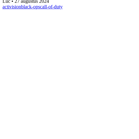
Luc
•
27 augustus 2024
activision
black-ops
call-of-duty