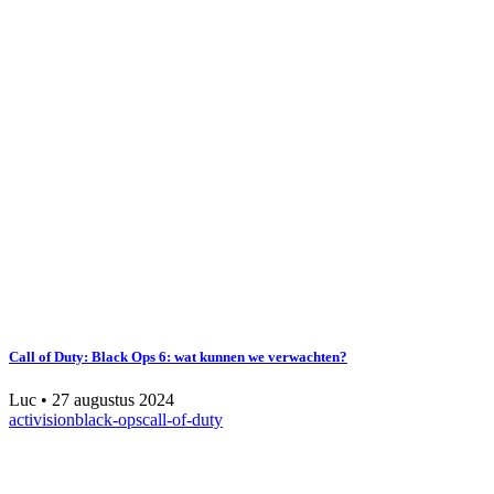
Call of Duty: Black Ops 6: wat kunnen we verwachten?
Luc
•
27 augustus 2024
activision
black-ops
call-of-duty