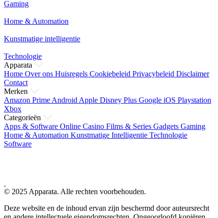
Gaming
Home & Automation
Kunstmatige intelligentie
Technologie
Apparata
Home
Over ons
Huisregels
Cookiebeleid
Privacybeleid
Disclaimer
Contact
Merken
Amazon Prime
Android
Apple
Disney Plus
Google
iOS
Playstation
Xbox
Categorieën
Apps & Software
Online Casino
Films & Series
Gadgets
Gaming
Home & Automation
Kunstmatige Intelligentie
Technologie
Software
© 2025 Apparata. Alle rechten voorbehouden.
Deze website en de inhoud ervan zijn beschermd door auteursrecht
en andere intellectuele eigendomsrechten. Ongeoorloofd kopiëren,