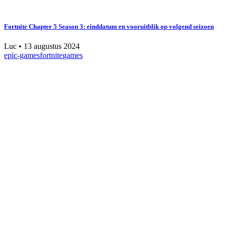
Fortnite Chapter 5 Season 3: einddatum en vooruitblik op volgend seizoen
Luc
•
13 augustus 2024
epic-games
fortnite
games