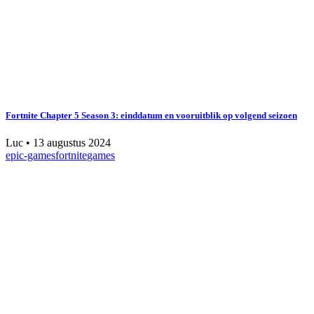
Fortnite Chapter 5 Season 3: einddatum en vooruitblik op volgend seizoen
Luc
•
13 augustus 2024
epic-games
fortnite
games