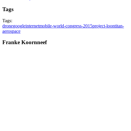
Tags
Tags:
drone
google
internet
mobile-world-congress-2015
project-loon
titan-
aerospace
Franke Koornneef