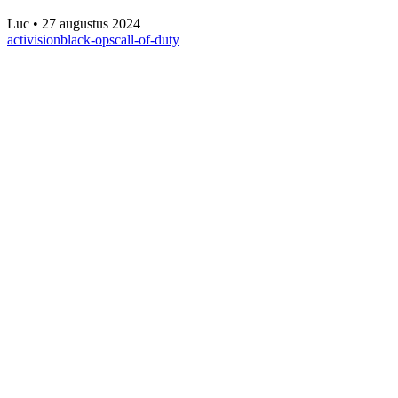
Luc
•
27 augustus 2024
activision
black-ops
call-of-duty