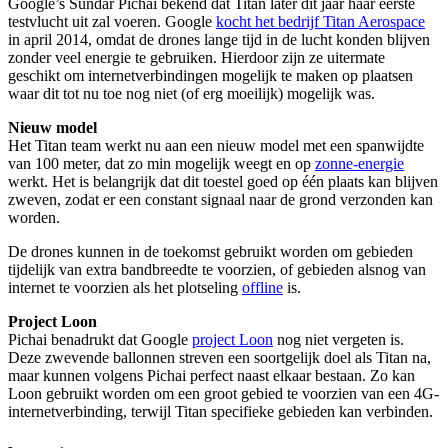
Google’s Sundar Pichai bekend dat Titan later dit jaar haar eerste
testvlucht uit zal voeren. Google
kocht het bedrijf Titan Aerospace
in april 2014, omdat de drones lange tijd in de lucht konden blijven
zonder veel energie te gebruiken. Hierdoor zijn ze uitermate
geschikt om internetverbindingen mogelijk te maken op plaatsen
waar dit tot nu toe nog niet (of erg moeilijk) mogelijk was.
Nieuw model
Het Titan team werkt nu aan een nieuw model met een spanwijdte
van 100 meter, dat zo min mogelijk weegt en op
zonne-energie
werkt. Het is belangrijk dat dit toestel goed op één plaats kan blijven
zweven, zodat er een constant signaal naar de grond verzonden kan
worden.
De drones kunnen in de toekomst gebruikt worden om gebieden
tijdelijk van extra bandbreedte te voorzien, of gebieden alsnog van
internet te voorzien als het plotseling
offline
is.
Project Loon
Pichai benadrukt dat Google
project Loon
nog niet vergeten is.
Deze zwevende ballonnen streven een soortgelijk doel als Titan na,
maar kunnen volgens Pichai perfect naast elkaar bestaan. Zo kan
Loon gebruikt worden om een groot gebied te voorzien van een 4G-
internetverbinding, terwijl Titan specifieke gebieden kan verbinden.