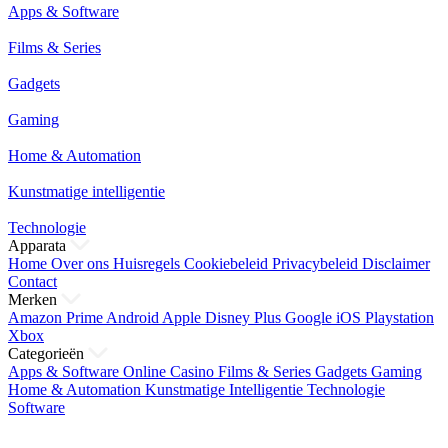
Apps & Software
Films & Series
Gadgets
Gaming
Home & Automation
Kunstmatige intelligentie
Technologie
Apparata
Home
Over ons
Huisregels
Cookiebeleid
Privacybeleid
Disclaimer
Contact
Merken
Amazon Prime
Android
Apple
Disney Plus
Google
iOS
Playstation
Xbox
Categorieën
Apps & Software
Online Casino
Films & Series
Gadgets
Gaming
Home & Automation
Kunstmatige Intelligentie
Technologie
Software