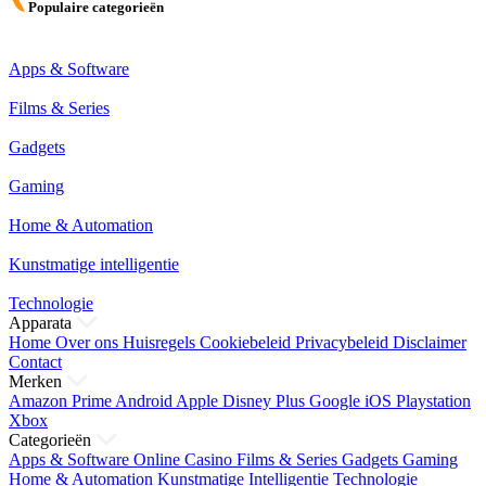
Populaire categorieën
Apps & Software
Films & Series
Gadgets
Gaming
Home & Automation
Kunstmatige intelligentie
Technologie
Apparata
Home
Over ons
Huisregels
Cookiebeleid
Privacybeleid
Disclaimer
Contact
Merken
Amazon Prime
Android
Apple
Disney Plus
Google
iOS
Playstation
Xbox
Categorieën
Apps & Software
Online Casino
Films & Series
Gadgets
Gaming
Home & Automation
Kunstmatige Intelligentie
Technologie