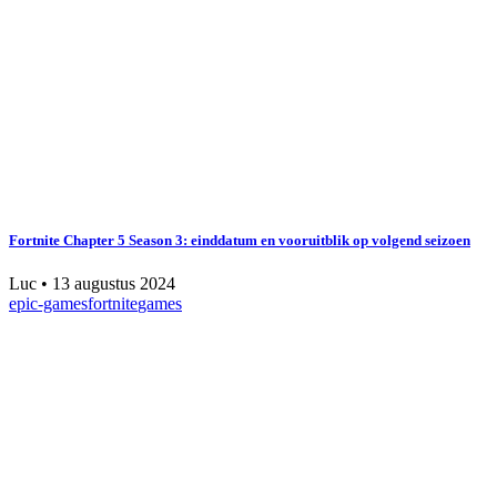
Fortnite Chapter 5 Season 3: einddatum en vooruitblik op volgend seizoen
Luc
•
13 augustus 2024
epic-games
fortnite
games