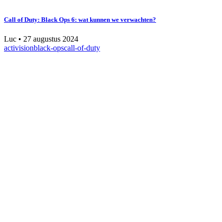
Call of Duty: Black Ops 6: wat kunnen we verwachten?
Luc
•
27 augustus 2024
activision
black-ops
call-of-duty