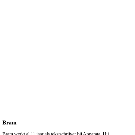
Bram
Bram werkt al 11 jaar als tekstschrijver bij Apparata. Hij