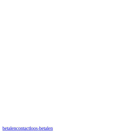
betalen
contactloos-betalen