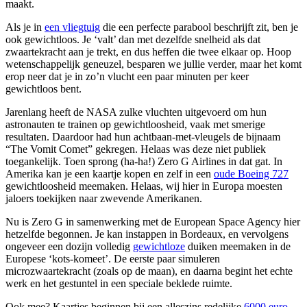
maakt.
Als je in
een vliegtuig
die een perfecte parabool beschrijft zit, ben je
ook gewichtloos. Je ‘valt’ dan met dezelfde snelheid als dat
zwaartekracht aan je trekt, en dus heffen die twee elkaar op. Hoop
wetenschappelijk geneuzel, besparen we jullie verder, maar het komt
erop neer dat je in zo’n vlucht een paar minuten per keer
gewichtloos bent.
Jarenlang heeft de NASA zulke vluchten uitgevoerd om hun
astronauten te trainen op gewichtloosheid, vaak met smerige
resultaten. Daardoor had hun achtbaan-met-vleugels de bijnaam
“The Vomit Comet” gekregen. Helaas was deze niet publiek
toegankelijk. Toen sprong (ha-ha!) Zero G Airlines in dat gat. In
Amerika kan je een kaartje kopen en zelf in een
oude Boeing 727
gewichtloosheid meemaken. Helaas, wij hier in Europa moesten
jaloers toekijken naar zwevende Amerikanen.
Nu is Zero G in samenwerking met de European Space Agency hier
hetzelfde begonnen. Je kan instappen in Bordeaux, en vervolgens
ongeveer een dozijn volledig
gewichtloze
duiken meemaken in de
Europese ‘kots-komeet’. De eerste paar simuleren
microzwaartekracht (zoals op de maan), en daarna begint het echte
werk en het gestuntel in een speciale beklede ruimte.
Ook mee? Kaartjes beginnen bij een alleszins redelijke
6000 euro
.