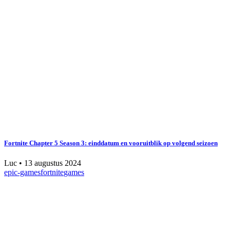
Fortnite Chapter 5 Season 3: einddatum en vooruitblik op volgend seizoen
Luc
•
13 augustus 2024
epic-games
fortnite
games