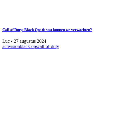
Call of Duty: Black Ops 6: wat kunnen we verwachten?
Luc
•
27 augustus 2024
activision
black-ops
call-of-duty