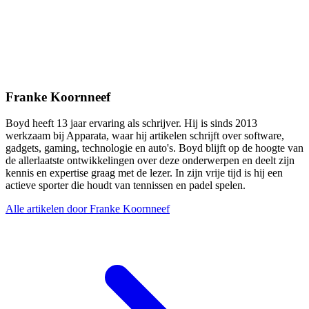
Franke Koornneef
Boyd heeft 13 jaar ervaring als schrijver. Hij is sinds 2013
werkzaam bij Apparata, waar hij artikelen schrijft over software,
gadgets, gaming, technologie en auto's. Boyd blijft op de hoogte van
de allerlaatste ontwikkelingen over deze onderwerpen en deelt zijn
kennis en expertise graag met de lezer. In zijn vrije tijd is hij een
actieve sporter die houdt van tennissen en padel spelen.
Alle artikelen door Franke Koornneef