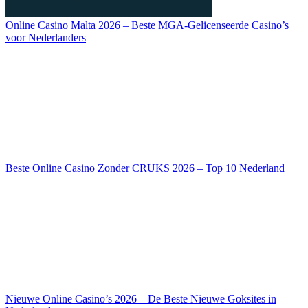
Online Casino Malta 2026 – Beste MGA-Gelicenseerde Casino’s
voor Nederlanders
Beste Online Casino Zonder CRUKS 2026 – Top 10 Nederland
Nieuwe Online Casino’s 2026 – De Beste Nieuwe Goksites in