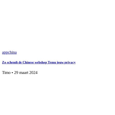
app
china
Zo schendt de Chinese webshop Temu jouw privacy
Timo
•
29 maart 2024