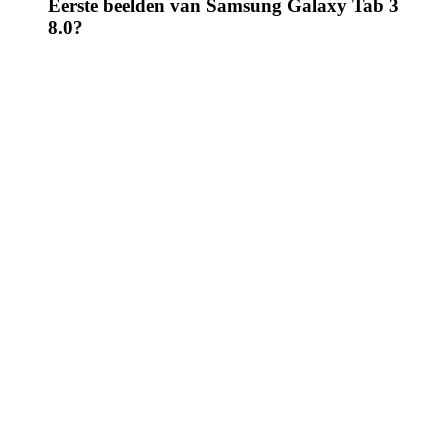
Eerste beelden van Samsung Galaxy Tab 3
8.0?