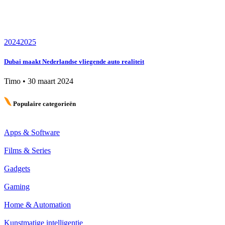
2024
2025
Dubai maakt Nederlandse vliegende auto realiteit
Timo
•
30 maart 2024
Populaire categorieën
Apps & Software
Films & Series
Gadgets
Gaming
Home & Automation
Kunstmatige intelligentie