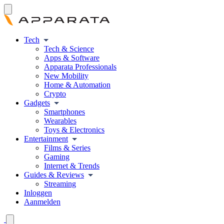
Tech
Tech & Science
Apps & Software
Apparata Professionals
New Mobility
Home & Automation
Crypto
Gadgets
Smartphones
Wearables
Toys & Electronics
Entertainment
Films & Series
Gaming
Internet & Trends
Guides & Reviews
Streaming
Inloggen
Aanmelden