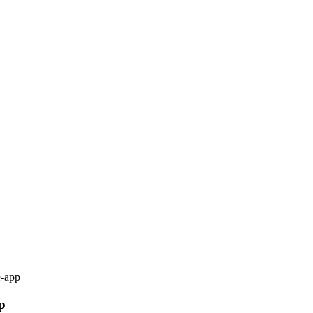
e-app
p