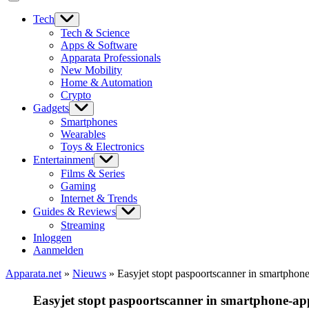
Tech
Tech & Science
Apps & Software
Apparata Professionals
New Mobility
Home & Automation
Crypto
Gadgets
Smartphones
Wearables
Toys & Electronics
Entertainment
Films & Series
Gaming
Internet & Trends
Guides & Reviews
Streaming
Inloggen
Aanmelden
Apparata.net
»
Nieuws
»
Easyjet stopt paspoortscanner in smartphon
Easyjet stopt paspoortscanner in smartphone-ap