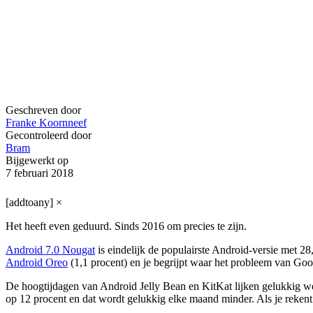
Geschreven door
Franke Koornneef
Gecontroleerd door
Bram
Bijgewerkt op
7 februari 2018
[addtoany]
×
Het heeft even geduurd. Sinds 2016 om precies te zijn.
Android 7.0 Nougat
is eindelijk de populairste Android-versie met 2
Android Oreo
(1,1 procent) en je begrijpt waar het probleem van Goog
De hoogtijdagen van Android Jelly Bean en KitKat lijken gelukkig wel
op 12 procent en dat wordt gelukkig elke maand minder. Als je rekent 