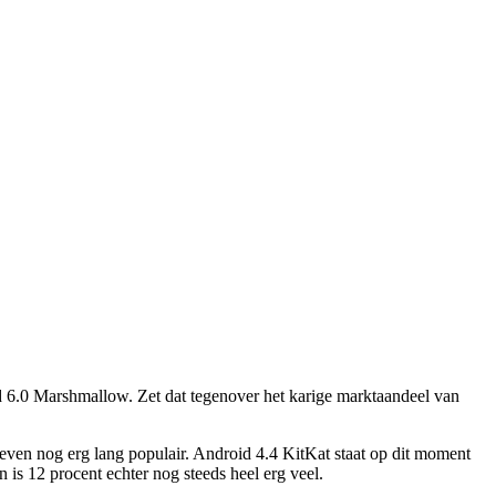
id 6.0 Marshmallow. Zet dat tegenover het karige marktaandeel van
leven nog erg lang populair. Android 4.4 KitKat staat op dit moment
 is 12 procent echter nog steeds heel erg veel.