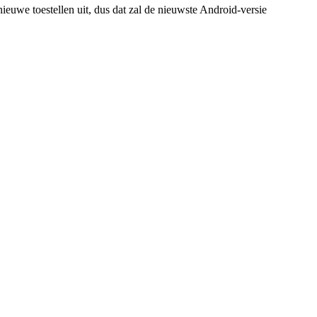
ieuwe toestellen uit, dus dat zal de nieuwste Android-versie