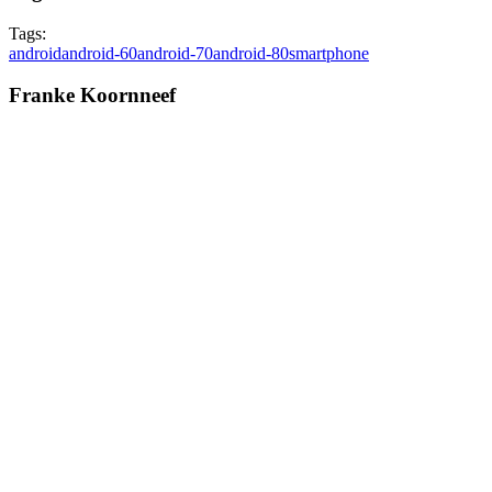
Tags:
android
android-60
android-70
android-80
smartphone
Franke Koornneef