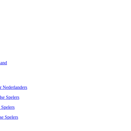
land
r Nederlanders
se Spelers
 Spelers
se Spelers