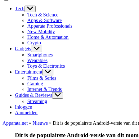
Tech
Tech & Science
Apps & Software
Apparata Professionals
New Mobility
Home & Automation
Crypto
Gadgets
Smartphones
Wearables
Toys & Electronics
Entertainment
Films & Series
Gaming
Internet & Trends
Guides & Reviews
Streaming
Inloggen
Aanmelden
Apparata.net
»
Nieuws
»
Dit is de populairste Android-versie van di
Dit is de populairste Android-versie van dit mom