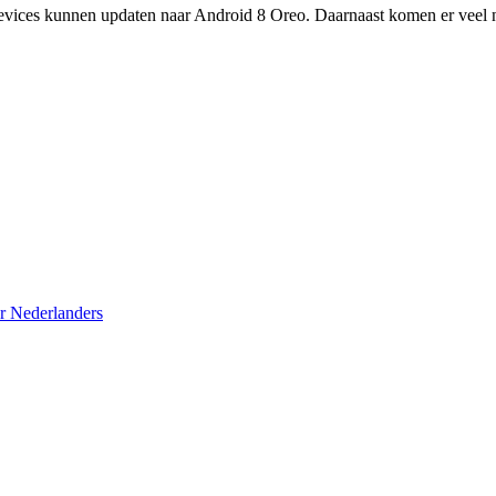
 devices kunnen updaten naar Android 8 Oreo. Daarnaast komen er veel n
r Nederlanders