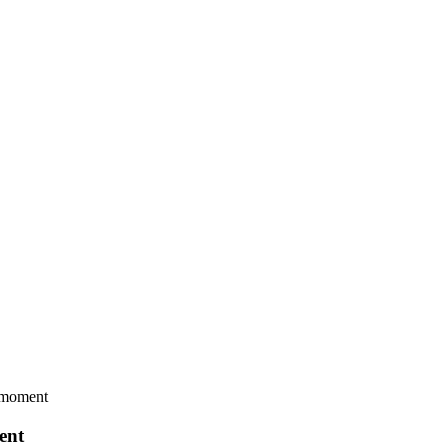
t moment
ent