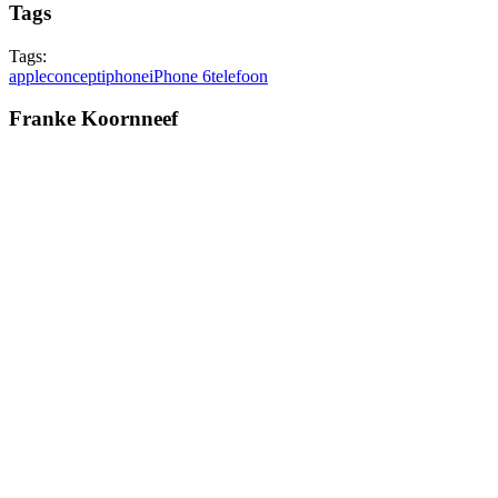
Tags
Tags:
apple
concept
iphone
iPhone 6
telefoon
Franke Koornneef