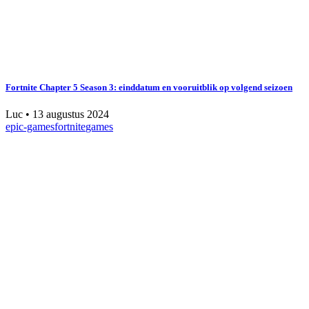
Fortnite Chapter 5 Season 3: einddatum en vooruitblik op volgend seizoen
Luc
•
13 augustus 2024
epic-games
fortnite
games