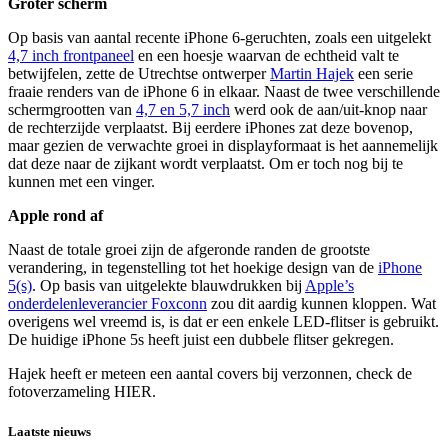
Groter scherm
Op basis van aantal recente iPhone 6-geruchten, zoals een uitgelekt
4,7 inch frontpaneel
en een hoesje waarvan de echtheid valt te
betwijfelen, zette de Utrechtse ontwerper
Martin Hajek
een serie
fraaie renders van de iPhone 6 in elkaar. Naast de twee verschillende
schermgrootten van
4,7 en 5,7 inch
werd ook de aan/uit-knop naar
de rechterzijde verplaatst. Bij eerdere iPhones zat deze bovenop,
maar gezien de verwachte groei in displayformaat is het aannemelijk
dat deze naar de zijkant wordt verplaatst. Om er toch nog bij te
kunnen met een vinger.
Apple rond af
Naast de totale groei zijn de afgeronde randen de grootste
verandering, in tegenstelling tot het hoekige design van de
iPhone
5(s)
. Op basis van uitgelekte blauwdrukken bij
Apple’s
onderdelenleverancier Foxconn
zou dit aardig kunnen kloppen. Wat
overigens wel vreemd is, is dat er een enkele LED-flitser is gebruikt.
De huidige iPhone 5s heeft juist een dubbele flitser gekregen.
Hajek heeft er meteen een aantal covers bij verzonnen, check de
fotoverzameling HIER.
Laatste nieuws