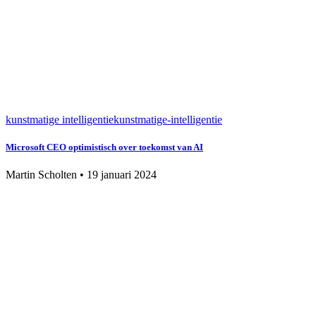
kunstmatige intelligentie
kunstmatige-intelligentie
Microsoft CEO optimistisch over toekomst van AI
Martin Scholten
•
19 januari 2024