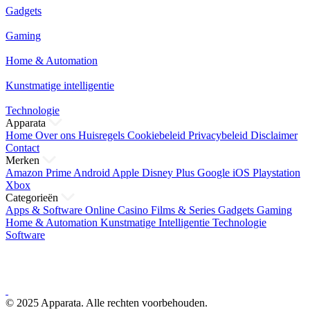
Gadgets
Gaming
Home & Automation
Kunstmatige intelligentie
Technologie
Apparata
Home
Over ons
Huisregels
Cookiebeleid
Privacybeleid
Disclaimer
Contact
Merken
Amazon Prime
Android
Apple
Disney Plus
Google
iOS
Playstation
Xbox
Categorieën
Apps & Software
Online Casino
Films & Series
Gadgets
Gaming
Home & Automation
Kunstmatige Intelligentie
Technologie
Software
© 2025 Apparata. Alle rechten voorbehouden.