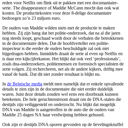
reden voor Netflix om flink uit te pakken met een documantaire-
serie. The disappearance of Maddie McCann mocht dan ook wat
kosten. De productiekosten voor deze 8-delige documantaire
bedroegen zo’n 23 miljoen euro.
De ouders van Maddie wilden niets met de productie te maken
hebben. Zij zijn bang dat het politie-onderzoek, dat na al die jaren
nog steeds loopt, geschaad wordt door de verhalen die betrokkenen
in de documentaire delen. Dat de hoofdverteller een politie-
inspecteur is die eerder de ouders beschuldigde zal ook niet
bijgedragen hebben. Inmiddels draait de serie al even op Netflix en
is daar een kijkcijferkanon. Het blijkt dat ook veel ‘professionals’,
zoals dna-onderzoekers, politiemensen en forensisch specialisten de
serie volgen. Zij rechercheren, net als de andere kijkers, driftig mee
vanaf de bank. Dat dit niet zonder resultaat is blijkt nu.
In
de Belgische media
meldt men namelijk dat er enkele opvallende
details te zien zijn in de documentaire die niet eerder duidelijk
waren. Juist deze details zouden wel eens een doorbraak kunnen
betekenen. De hele geruchtenstroom draait om de DNA-stalen die
destijds zijn veiliggesteld en onderzocht. Nu blijkt dat mogelijk
DNA van Maddie is aangetroffen in de auto die de ouders van
Maddie 25 dagen NA haar verdwijning hebben gehuurd.
Ook zijn er destijds DNA-sporen gevonden op de lievelingsknuffel