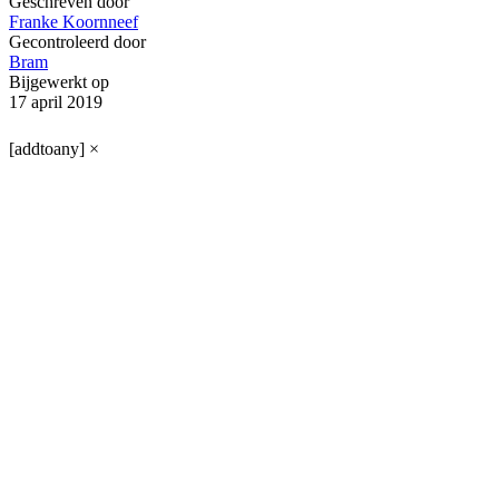
Geschreven door
Franke Koornneef
Gecontroleerd door
Bram
Bijgewerkt op
17 april 2019
[addtoany]
×