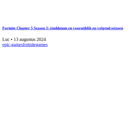
Fortnite Chapter 5 Season 3: einddatum en vooruitblik op volgend seizoen
Luc
•
13 augustus 2024
epic-games
fortnite
games