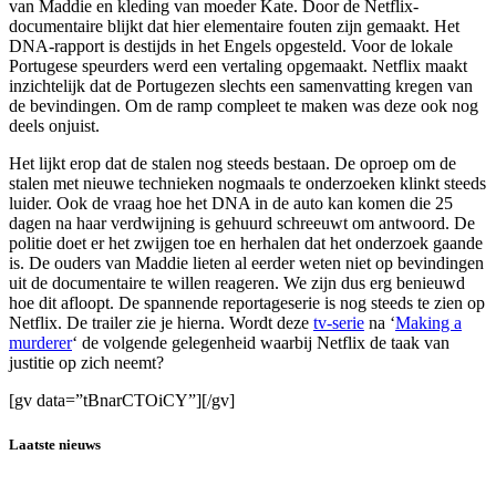
van Maddie en kleding van moeder Kate. Door de Netflix-
documentaire blijkt dat hier elementaire fouten zijn gemaakt. Het
DNA-rapport is destijds in het Engels opgesteld. Voor de lokale
Portugese speurders werd een vertaling opgemaakt. Netflix maakt
inzichtelijk dat de Portugezen slechts een samenvatting kregen van
de bevindingen. Om de ramp compleet te maken was deze ook nog
deels onjuist.
Het lijkt erop dat de stalen nog steeds bestaan. De oproep om de
stalen met nieuwe technieken nogmaals te onderzoeken klinkt steeds
luider. Ook de vraag hoe het DNA in de auto kan komen die 25
dagen na haar verdwijning is gehuurd schreeuwt om antwoord. De
politie doet er het zwijgen toe en herhalen dat het onderzoek gaande
is. De ouders van Maddie lieten al eerder weten niet op bevindingen
uit de documentaire te willen reageren. We zijn dus erg benieuwd
hoe dit afloopt. De spannende reportageserie is nog steeds te zien op
Netflix. De trailer zie je hierna. Wordt deze
tv-serie
na ‘
Making a
murderer
‘ de volgende gelegenheid waarbij Netflix de taak van
justitie op zich neemt?
[gv data=”tBnarCTOiCY”][/gv]
Laatste nieuws