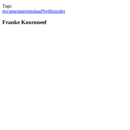
Tags:
documentaire
misdaad
Netflix
trailer
Franke Koornneef