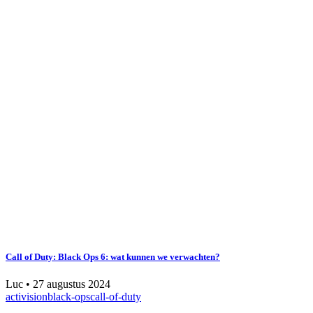
Call of Duty: Black Ops 6: wat kunnen we verwachten?
Luc
•
27 augustus 2024
activision
black-ops
call-of-duty