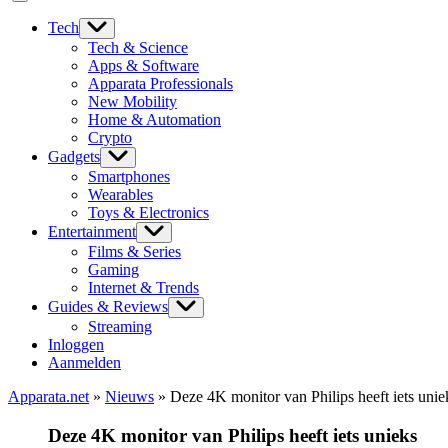
Tech
Tech & Science
Apps & Software
Apparata Professionals
New Mobility
Home & Automation
Crypto
Gadgets
Smartphones
Wearables
Toys & Electronics
Entertainment
Films & Series
Gaming
Internet & Trends
Guides & Reviews
Streaming
Inloggen
Aanmelden
Apparata.net
»
Nieuws
»
Deze 4K monitor van Philips heeft iets unie
Deze 4K monitor van Philips heeft iets unieks