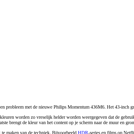
s geen probleem met de nieuwe Philips Momentum 436M6. Het 43-inch g
 kleuren worden zo vreselijk helder worden weergegeven dat de gebruik
te brengt de kleur van het content op je scherm naar de muur en grond
k te maken van de techniek. Bijvoorbeeld
HDR
-series en films op Netf