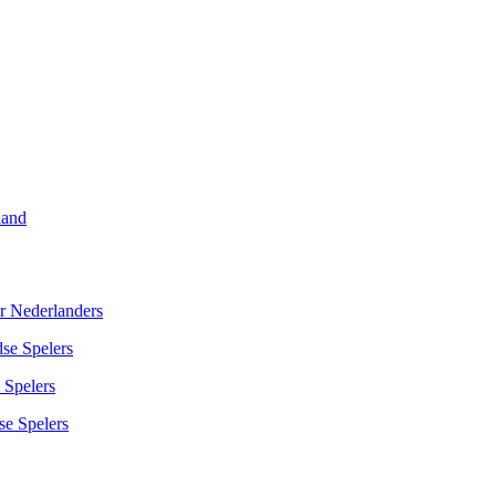
land
r Nederlanders
se Spelers
 Spelers
se Spelers