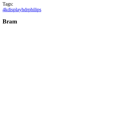
Tags:
4k
display
hdr
philips
Bram