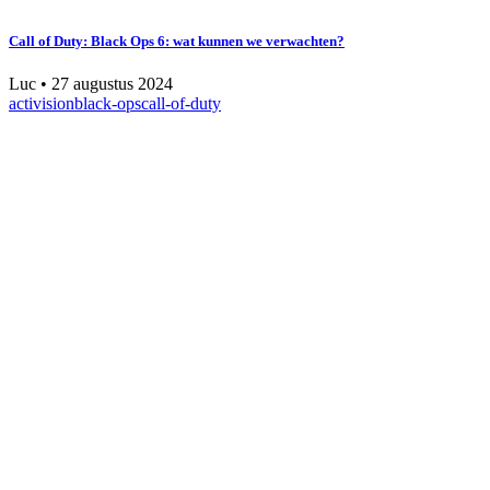
Call of Duty: Black Ops 6: wat kunnen we verwachten?
Luc
•
27 augustus 2024
activision
black-ops
call-of-duty