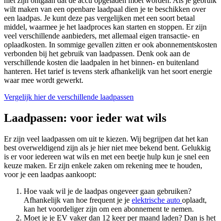
niet zijn ontgaan dat de accu opgeladen moet worden. Als je gebruik
wilt maken van een openbare laadpaal dien je te beschikken over
een laadpas. Je kunt deze pas vergelijken met een soort betaal
middel, waarmee je het laadproces kan starten en stoppen. Er zijn
veel verschillende aanbieders, met allemaal eigen transactie- en
oplaadkosten. In sommige gevallen zitten er ook abonnementskosten
verbonden bij het gebruik van laadpassen. Denk ook aan de
verschillende kosten die laadpalen in het binnen- en buitenland
hanteren. Het tarief is tevens sterk afhankelijk van het soort energie
waar mee wordt gewerkt.
Vergelijk hier de verschillende laadpassen
Laadpassen: voor ieder wat wils
Er zijn veel laadpassen om uit te kiezen. Wij begrijpen dat het kan
best overweldigend zijn als je hier niet mee bekend bent. Gelukkig
is er voor iedereen wat wils en met een beetje hulp kun je snel een
keuze maken. Er zijn enkele zaken om rekening mee te houden,
voor je een laadpas aankoopt:
Hoe vaak wil je de laadpas ongeveer gaan gebruiken?
Afhankelijk van hoe frequent je je
elektrische auto
oplaadt,
kan het voordeliger zijn om een abonnement te nemen.
Moet je je EV vaker dan 12 keer per maand laden? Dan is het