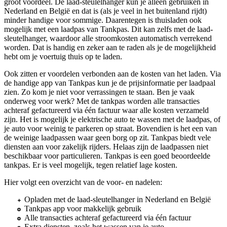
groot voordeel. De laad-steulelhanger kun je alleen gebruiken in
Nederland en België en dat is (als je veel in het buitenland rijdt)
minder handige voor sommige. Daarentegen is thuisladen ook
mogelijk met een laadpas van Tankpas. Dit kan zelfs met de laad-
sleutelhanger, waardoor alle stroomkosten automatisch verrekend
worden. Dat is handig en zeker aan te raden als je de mogelijkheid
hebt om je voertuig thuis op te laden.
Ook zitten er voordelen verbonden aan de kosten van het laden. Via
de handige app van Tankpas kun je de prijsinformatie per laadpaal
zien. Zo kom je niet voor verrassingen te staan. Ben je vaak
onderweg voor werk? Met de tankpas worden alle transacties
achteraf gefactureerd via één factuur waar alle kosten verzameld
zijn. Het is mogelijk je elektrische auto te wassen met de laadpas, of
je auto voor weinig te parkeren op straat. Bovendien is het een van
de weinige laadpassen waar geen borg op zit. Tankpas biedt vele
diensten aan voor zakelijk rijders. Helaas zijn de laadpassen niet
beschikbaar voor particulieren. Tankpas is een goed beoordeelde
tankpas. Er is veel mogelijk, tegen relatief lage kosten.
Hier volgt een overzicht van de voor- en nadelen:
Opladen met de laad-sleutelhanger in Nederland en België
Tankpas app voor makkelijk gebruik
Alle transacties achteraf gefactureerd via één factuur
Extra diensten, zoals het wassen van je auto