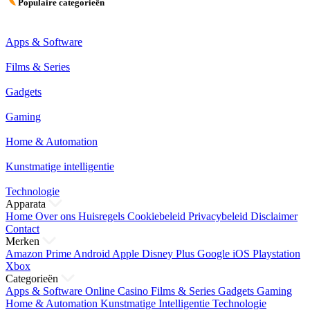
Populaire categorieën
Apps & Software
Films & Series
Gadgets
Gaming
Home & Automation
Kunstmatige intelligentie
Technologie
Apparata
Home
Over ons
Huisregels
Cookiebeleid
Privacybeleid
Disclaimer
Contact
Merken
Amazon Prime
Android
Apple
Disney Plus
Google
iOS
Playstation
Xbox
Categorieën
Apps & Software
Online Casino
Films & Series
Gadgets
Gaming
Home & Automation
Kunstmatige Intelligentie
Technologie