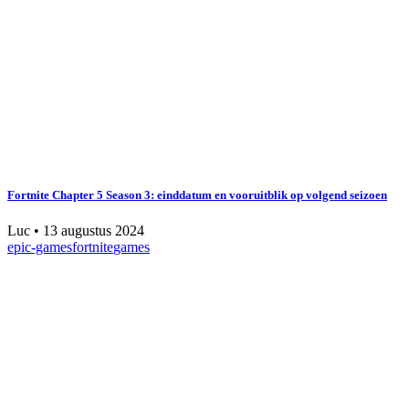
Fortnite Chapter 5 Season 3: einddatum en vooruitblik op volgend seizoen
Luc
•
13 augustus 2024
epic-games
fortnite
games