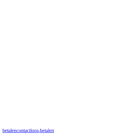
betalen
contactloos-betalen