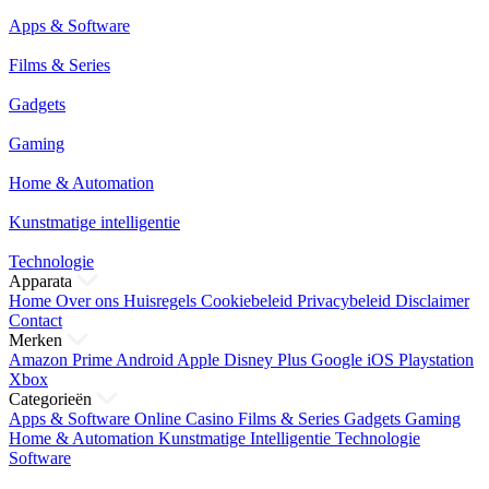
Apps & Software
Films & Series
Gadgets
Gaming
Home & Automation
Kunstmatige intelligentie
Technologie
Apparata
Home
Over ons
Huisregels
Cookiebeleid
Privacybeleid
Disclaimer
Contact
Merken
Amazon Prime
Android
Apple
Disney Plus
Google
iOS
Playstation
Xbox
Categorieën
Apps & Software
Online Casino
Films & Series
Gadgets
Gaming
Home & Automation
Kunstmatige Intelligentie
Technologie
Software