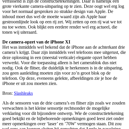
verrassend is zijn de constructietekeningen. Daar is namelijk een
grote vierkante camera-uitsparing op te zien. Deze oogt wel erg log
voor het normaal gesproken zo strakke design van Apple. De
inhoud moet dus wel de moeite waard zijn als Apple haar
gestroomlijnde look op een rij zet. Wij zetten op een rij wat we tot
nu toe weten. Ook blijkt een eerdere render wel erg actueel, die
tonen wij uiteraard.
De camera-opzet van de iPhone XI
Het was inmiddels wel bekend dat de iPhone aan de achterkant drie
camera’s krijgt. Daar zijn inmiddels veel telefoons mee uitgerust, die
deze oplossing in een (meestal verticale) elegante opzet hebben
verwerkt. Voor die toepassing alleen is het camerablok dus niet
nodig. Ook de flitser, die duidelijk te herkennen is in de uitsparing,
zou geen aanleiding moeten zijn voor zo’n groot blok op de
telefoon. Op deze, eveneens gelekte, afbeeldingen zie je hoe de
iPhone er uit zou moeten zien.
Bron:
Slashleaks
Als de sensoren van de drie camera’s en flitser zijn zoals we zouden
verwachten is het kleine sensortje rechtsonder de mogelijke
verklaring voor dit bijzondere ontwerp. Wie de constructietekening
goed bekijkt en de bijbehorende opmerkingen goed leest ziet onder
meer opmerkingen over ‘laser’ en ’70W’ vermogen staan. Dit zou
wel eens aan kunnen sluiten bij geruchten dat Apple in navolging