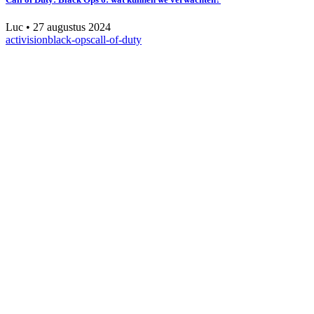
Luc
•
27 augustus 2024
activision
black-ops
call-of-duty