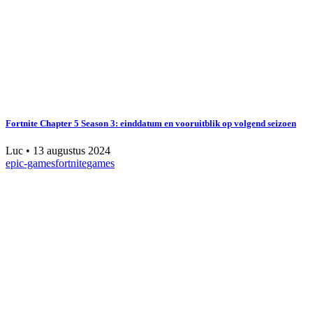
Fortnite Chapter 5 Season 3: einddatum en vooruitblik op volgend seizoen
Luc
•
13 augustus 2024
epic-games
fortnite
games