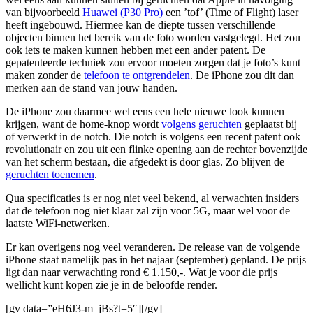
van bijvoorbeeld
Huawei (P30 Pro)
een ’tof’ (Time of Flight) laser
heeft ingebouwd. Hiermee kan de diepte tussen verschillende
objecten binnen het bereik van de foto worden vastgelegd. Het zou
ook iets te maken kunnen hebben met een ander patent. De
gepatenteerde techniek zou ervoor moeten zorgen dat je foto’s kunt
maken zonder de
telefoon te ontgrendelen
. De iPhone zou dit dan
merken aan de stand van jouw handen.
De iPhone zou daarmee wel eens een hele nieuwe look kunnen
krijgen, want de home-knop wordt
volgens geruchten
geplaatst bij
of verwerkt in de notch. Die notch is volgens een recent patent ook
revolutionair en zou uit een flinke opening aan de rechter bovenzijde
van het scherm bestaan, die afgedekt is door glas. Zo blijven de
geruchten toenemen
.
Qua specificaties is er nog niet veel bekend, al verwachten insiders
dat de telefoon nog niet klaar zal zijn voor 5G, maar wel voor de
laatste WiFi-netwerken.
Er kan overigens nog veel veranderen. De release van de volgende
iPhone staat namelijk pas in het najaar (september) gepland. De prijs
ligt dan naar verwachting rond € 1.150,-. Wat je voor die prijs
wellicht kunt kopen zie je in de beloofde render.
[gv data=”eH6J3-m_jBs?t=5″][/gv]