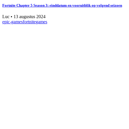
Fortnite Chapter 5 Season 3: einddatum en vooruitblik op volgend seizoen
Luc
•
13 augustus 2024
epic-games
fortnite
games