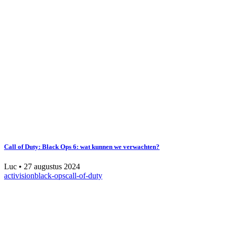
Call of Duty: Black Ops 6: wat kunnen we verwachten?
Luc
•
27 augustus 2024
activision
black-ops
call-of-duty