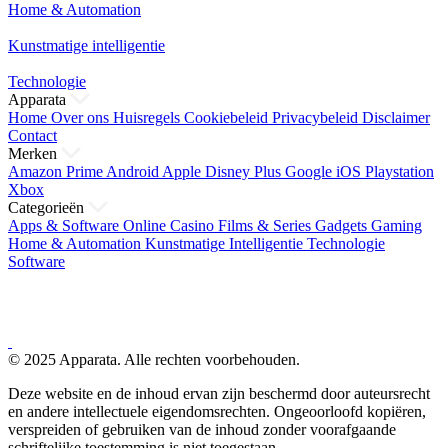
Home & Automation
Kunstmatige intelligentie
Technologie
Apparata
Home
Over ons
Huisregels
Cookiebeleid
Privacybeleid
Disclaimer
Contact
Merken
Amazon Prime
Android
Apple
Disney Plus
Google
iOS
Playstation
Xbox
Categorieën
Apps & Software
Online Casino
Films & Series
Gadgets
Gaming
Home & Automation
Kunstmatige Intelligentie
Technologie
Software
© 2025 Apparata. Alle rechten voorbehouden.
Deze website en de inhoud ervan zijn beschermd door auteursrecht
en andere intellectuele eigendomsrechten. Ongeoorloofd kopiëren,
verspreiden of gebruiken van de inhoud zonder voorafgaande
schriftelijke toestemming is niet toegestaan.