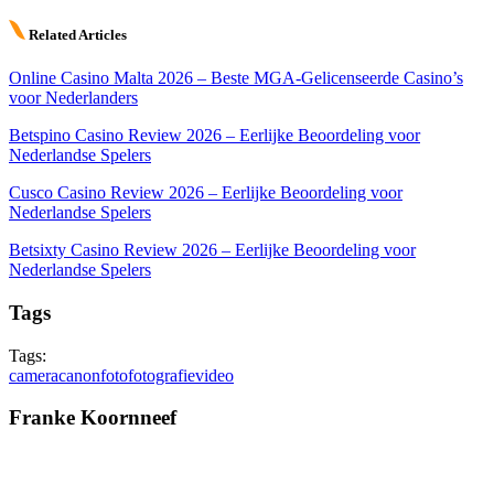
Related Articles
Online Casino Malta 2026 – Beste MGA-Gelicenseerde Casino’s
voor Nederlanders
Betspino Casino Review 2026 – Eerlijke Beoordeling voor
Nederlandse Spelers
Cusco Casino Review 2026 – Eerlijke Beoordeling voor
Nederlandse Spelers
Betsixty Casino Review 2026 – Eerlijke Beoordeling voor
Nederlandse Spelers
Tags
Tags:
camera
canon
foto
fotografie
video
Franke Koornneef