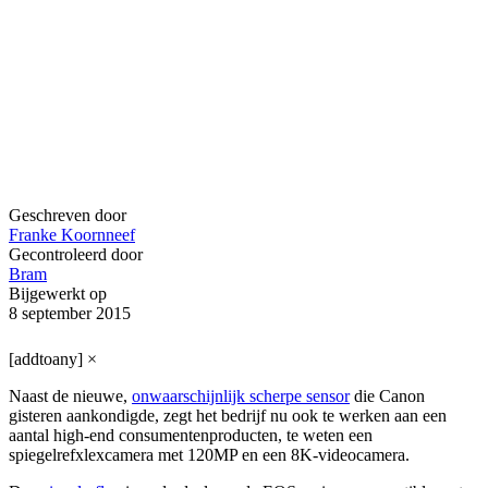
Geschreven door
Franke Koornneef
Gecontroleerd door
Bram
Bijgewerkt op
8 september 2015
[addtoany]
×
Naast de nieuwe,
onwaarschijnlijk scherpe sensor
die Canon
gisteren aankondigde, zegt het bedrijf nu ook te werken aan een
aantal high-end consumentenproducten, te weten een
spiegelrefxlexcamera met 120MP en een 8K-videocamera.