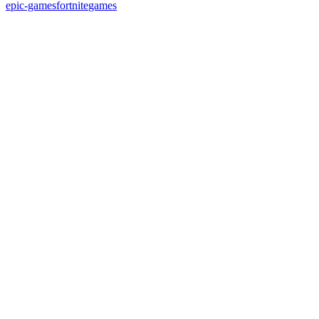
epic-games
fortnite
games