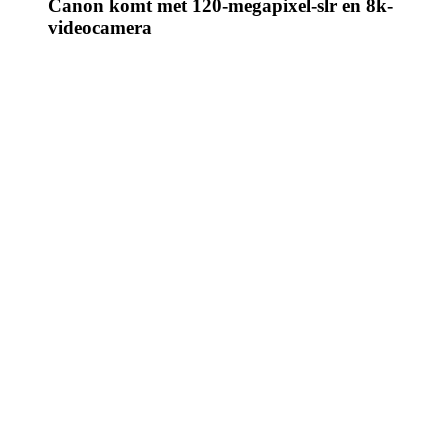
Canon komt met 120-megapixel-slr en 8k-
videocamera