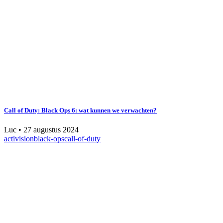
Call of Duty: Black Ops 6: wat kunnen we verwachten?
Luc
•
27 augustus 2024
activision
black-ops
call-of-duty