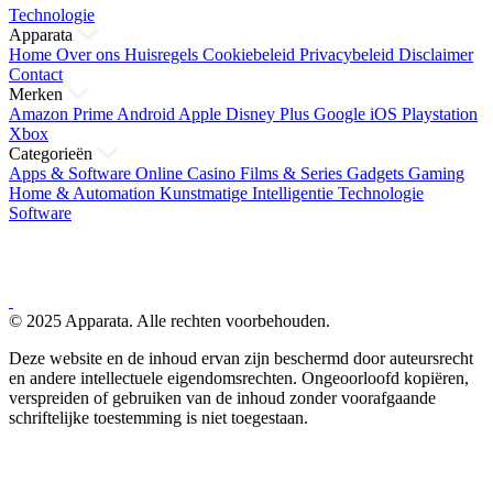
Technologie
Apparata
Home
Over ons
Huisregels
Cookiebeleid
Privacybeleid
Disclaimer
Contact
Merken
Amazon Prime
Android
Apple
Disney Plus
Google
iOS
Playstation
Xbox
Categorieën
Apps & Software
Online Casino
Films & Series
Gadgets
Gaming
Home & Automation
Kunstmatige Intelligentie
Technologie
Software
© 2025 Apparata. Alle rechten voorbehouden.
Deze website en de inhoud ervan zijn beschermd door auteursrecht
en andere intellectuele eigendomsrechten. Ongeoorloofd kopiëren,
verspreiden of gebruiken van de inhoud zonder voorafgaande
schriftelijke toestemming is niet toegestaan.