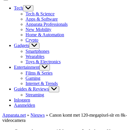
Tech
Tech & Science
Apps & Software
Apparata Professionals
New Mobility
Home & Automation
Crypto
Gadgets
Smartphones
Wearables
Toys & Electronics
Entertainment
Films & Series
Gaming
Internet & Trends
Guides & Reviews
Streaming
Inloggen
Aanmelden
Apparata.net
»
Nieuws
»
Canon komt met 120-megapixel-slr en 8k-
videocamera