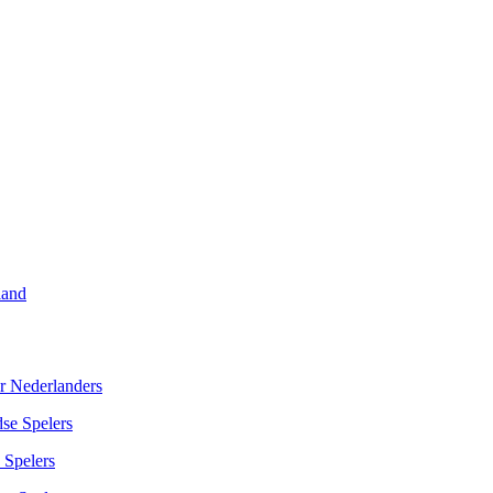
land
r Nederlanders
se Spelers
 Spelers