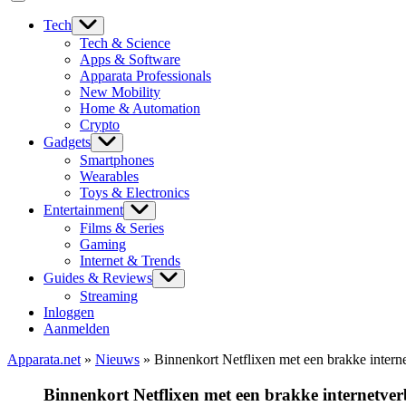
Tech
Tech & Science
Apps & Software
Apparata Professionals
New Mobility
Home & Automation
Crypto
Gadgets
Smartphones
Wearables
Toys & Electronics
Entertainment
Films & Series
Gaming
Internet & Trends
Guides & Reviews
Streaming
Inloggen
Aanmelden
Apparata.net
»
Nieuws
»
Binnenkort Netflixen met een brakke intern
Binnenkort Netflixen met een brakke internetve