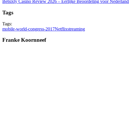
Betsixty Casino Review 2026 – Eerlijke Beoordeling voor Nederland
Tags
Tags:
mobile-world-congress-2017
Netflix
streaming
Franke Koornneef