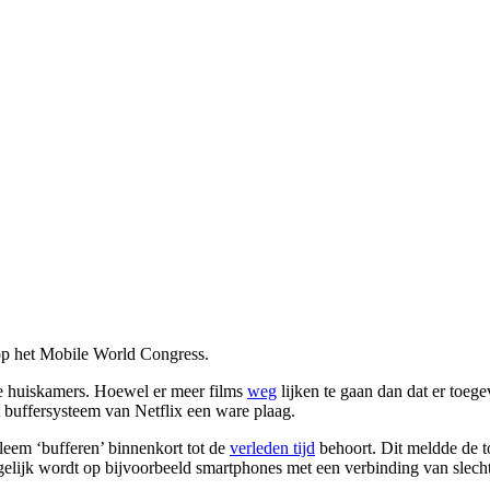
p het Mobile World Congress.
e huiskamers. Hoewel er meer films
weg
lijken te gaan dan dat er toeg
et buffersysteem van Netflix een ware plaag.
eem ‘bufferen’ binnenkort tot de
verleden tijd
behoort. Dit meldde de t
gelijk wordt op bijvoorbeeld smartphones met een verbinding van slecht