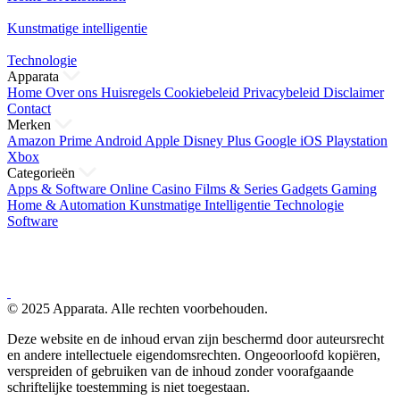
Kunstmatige intelligentie
Technologie
Apparata
Home
Over ons
Huisregels
Cookiebeleid
Privacybeleid
Disclaimer
Contact
Merken
Amazon Prime
Android
Apple
Disney Plus
Google
iOS
Playstation
Xbox
Categorieën
Apps & Software
Online Casino
Films & Series
Gadgets
Gaming
Home & Automation
Kunstmatige Intelligentie
Technologie
Software
© 2025 Apparata. Alle rechten voorbehouden.
Deze website en de inhoud ervan zijn beschermd door auteursrecht
en andere intellectuele eigendomsrechten. Ongeoorloofd kopiëren,
verspreiden of gebruiken van de inhoud zonder voorafgaande
schriftelijke toestemming is niet toegestaan.