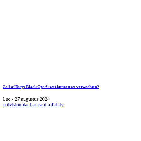
Call of Duty: Black Ops 6: wat kunnen we verwachten?
Luc
•
27 augustus 2024
activision
black-ops
call-of-duty