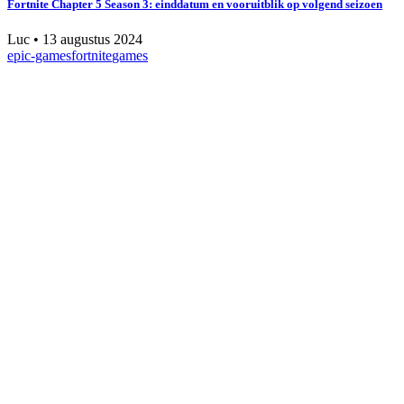
Fortnite Chapter 5 Season 3: einddatum en vooruitblik op volgend seizoen
Luc
•
13 augustus 2024
epic-games
fortnite
games