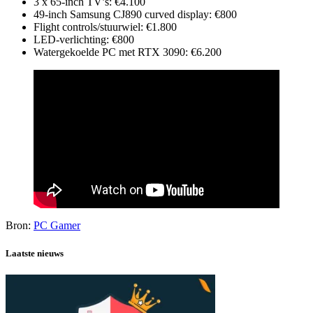
3 x 65-inch TV’s: €4.100
49-inch Samsung CJ890 curved display: €800
Flight controls/stuurwiel: €1.800
LED-verlichting: €800
Watergekoelde PC met RTX 3090: €6.200
Bron:
PC Gamer
Laatste nieuws