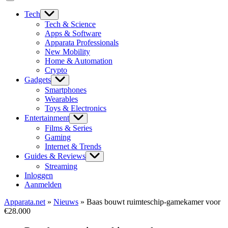
Tech
Tech & Science
Apps & Software
Apparata Professionals
New Mobility
Home & Automation
Crypto
Gadgets
Smartphones
Wearables
Toys & Electronics
Entertainment
Films & Series
Gaming
Internet & Trends
Guides & Reviews
Streaming
Inloggen
Aanmelden
Apparata.net
»
Nieuws
»
Baas bouwt ruimteschip-gamekamer voor
€28.000