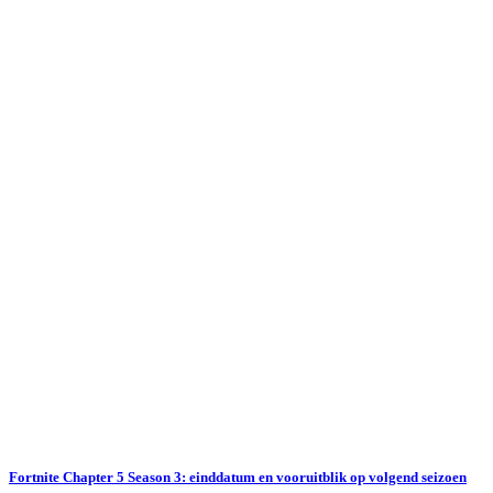
Fortnite Chapter 5 Season 3: einddatum en vooruitblik op volgend seizoen