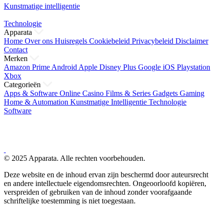
Kunstmatige intelligentie
Technologie
Apparata
Home
Over ons
Huisregels
Cookiebeleid
Privacybeleid
Disclaimer
Contact
Merken
Amazon Prime
Android
Apple
Disney Plus
Google
iOS
Playstation
Xbox
Categorieën
Apps & Software
Online Casino
Films & Series
Gadgets
Gaming
Home & Automation
Kunstmatige Intelligentie
Technologie
Software
© 2025 Apparata. Alle rechten voorbehouden.
Deze website en de inhoud ervan zijn beschermd door auteursrecht
en andere intellectuele eigendomsrechten. Ongeoorloofd kopiëren,
verspreiden of gebruiken van de inhoud zonder voorafgaande
schriftelijke toestemming is niet toegestaan.