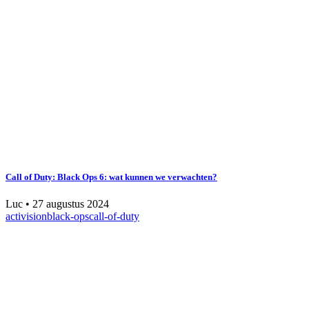
Call of Duty: Black Ops 6: wat kunnen we verwachten?
Luc
•
27 augustus 2024
activision
black-ops
call-of-duty