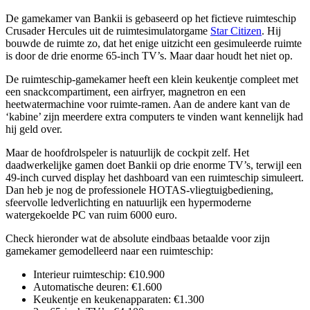
De gamekamer van Bankii is gebaseerd op het fictieve ruimteschip
Crusader Hercules uit de ruimtesimulatorgame
Star Citizen
. Hij
bouwde de ruimte zo, dat het enige uitzicht een gesimuleerde ruimte
is door de drie enorme 65-inch TV’s. Maar daar houdt het niet op.
De ruimteschip-gamekamer heeft een klein keukentje compleet met
een snackcompartiment, een airfryer, magnetron en een
heetwatermachine voor ruimte-ramen. Aan de andere kant van de
‘kabine’ zijn meerdere extra computers te vinden want kennelijk had
hij geld over.
Maar de hoofdrolspeler is natuurlijk de cockpit zelf. Het
daadwerkelijke gamen doet Bankii op drie enorme TV’s, terwijl een
49-inch curved display het dashboard van een ruimteschip simuleert.
Dan heb je nog de professionele HOTAS-vliegtuigbediening,
sfeervolle ledverlichting en natuurlijk een hypermoderne
watergekoelde PC van ruim 6000 euro.
Check hieronder wat de absolute eindbaas betaalde voor zijn
gamekamer gemodelleerd naar een ruimteschip:
Interieur ruimteschip: €10.900
Automatische deuren: €1.600
Keukentje en keukenapparaten: €1.300