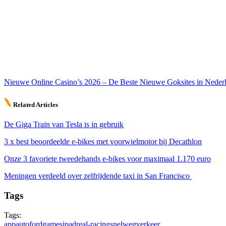
Nieuwe Online Casino’s 2026 – De Beste Nieuwe Goksites in Neder
Related Articles
De Giga Train van Tesla is in gebruik
3 x best beoordeelde e-bikes met voorwielmotor bij Decathlon
Onze 3 favoriete tweedehands e-bikes voor maximaal 1.170 euro
Meningen verdeeld over zelfrijdende taxi in San Francisco
Tags
Tags:
app
auto
ford
games
ipad
real-racing
snelweg
verkeer