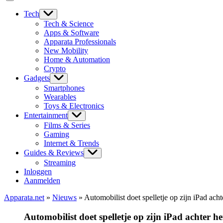
Tech
Tech & Science
Apps & Software
Apparata Professionals
New Mobility
Home & Automation
Crypto
Gadgets
Smartphones
Wearables
Toys & Electronics
Entertainment
Films & Series
Gaming
Internet & Trends
Guides & Reviews
Streaming
Inloggen
Aanmelden
Apparata.net
»
Nieuws
»
Automobilist doet spelletje op zijn iPad acht
Automobilist doet spelletje op zijn iPad achter he