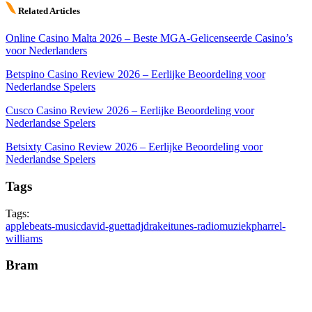
Related Articles
Online Casino Malta 2026 – Beste MGA-Gelicenseerde Casino’s
voor Nederlanders
Betspino Casino Review 2026 – Eerlijke Beoordeling voor
Nederlandse Spelers
Cusco Casino Review 2026 – Eerlijke Beoordeling voor
Nederlandse Spelers
Betsixty Casino Review 2026 – Eerlijke Beoordeling voor
Nederlandse Spelers
Tags
Tags:
apple
beats-music
david-guetta
dj
drake
itunes-radio
muziek
pharrel-
williams
Bram