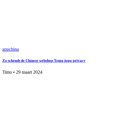
app
china
Zo schendt de Chinese webshop Temu jouw privacy
Timo
•
29 maart 2024