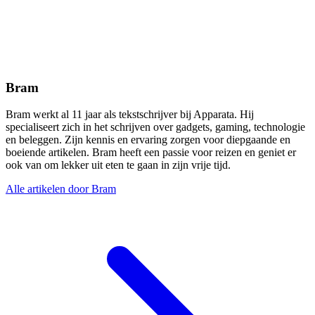
Bram
Bram werkt al 11 jaar als tekstschrijver bij Apparata. Hij
specialiseert zich in het schrijven over gadgets, gaming, technologie
en beleggen. Zijn kennis en ervaring zorgen voor diepgaande en
boeiende artikelen. Bram heeft een passie voor reizen en geniet er
ook van om lekker uit eten te gaan in zijn vrije tijd.
Alle artikelen door Bram