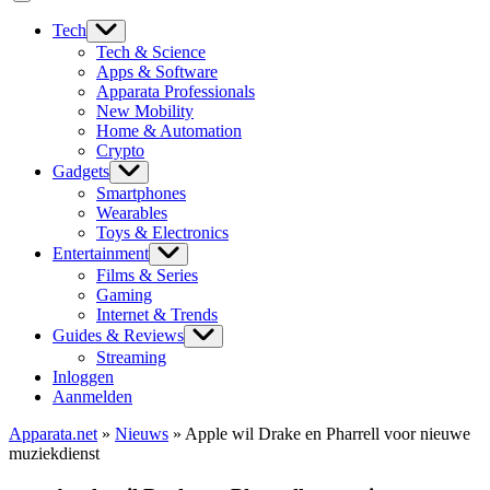
Tech
Tech & Science
Apps & Software
Apparata Professionals
New Mobility
Home & Automation
Crypto
Gadgets
Smartphones
Wearables
Toys & Electronics
Entertainment
Films & Series
Gaming
Internet & Trends
Guides & Reviews
Streaming
Inloggen
Aanmelden
Apparata.net
»
Nieuws
»
Apple wil Drake en Pharrell voor nieuwe
muziekdienst