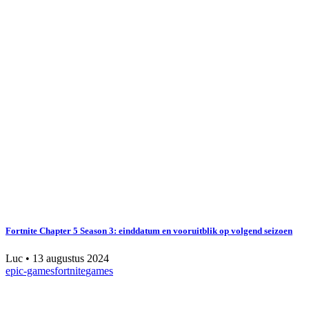
Fortnite Chapter 5 Season 3: einddatum en vooruitblik op volgend seizoen
Luc
•
13 augustus 2024
epic-games
fortnite
games