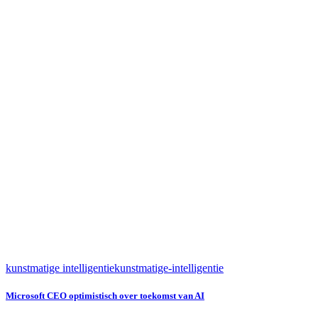
kunstmatige intelligentie
kunstmatige-intelligentie
Microsoft CEO optimistisch over toekomst van AI