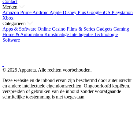
Contact
Merken
Amazon Prime
Android
Apple
Disney Plus
Google
iOS
Playstation
Xbox
Categorieën
Apps & Software
Online Casino
Films & Series
Gadgets
Gaming
Home & Automation
Kunstmatige Intelligentie
Technologie
Software
© 2025 Apparata. Alle rechten voorbehouden.
Deze website en de inhoud ervan zijn beschermd door auteursrecht
en andere intellectuele eigendomsrechten. Ongeoorloofd kopiëren,
verspreiden of gebruiken van de inhoud zonder voorafgaande
schriftelijke toestemming is niet toegestaan.