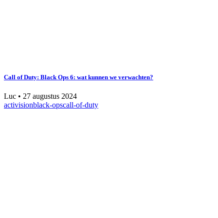
Call of Duty: Black Ops 6: wat kunnen we verwachten?
Luc
•
27 augustus 2024
activision
black-ops
call-of-duty