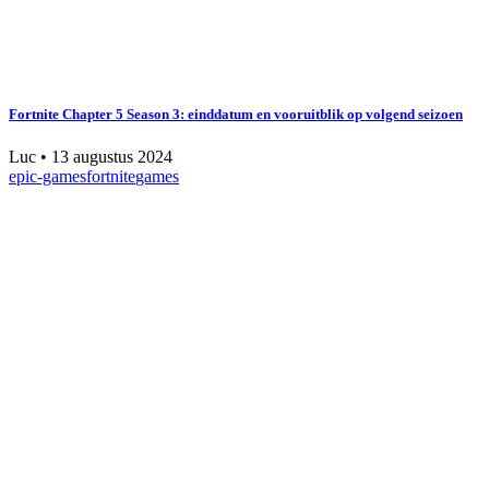
Fortnite Chapter 5 Season 3: einddatum en vooruitblik op volgend seizoen
Luc
•
13 augustus 2024
epic-games
fortnite
games