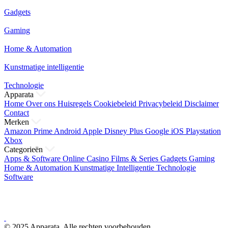
Gadgets
Gaming
Home & Automation
Kunstmatige intelligentie
Technologie
Apparata
Home
Over ons
Huisregels
Cookiebeleid
Privacybeleid
Disclaimer
Contact
Merken
Amazon Prime
Android
Apple
Disney Plus
Google
iOS
Playstation
Xbox
Categorieën
Apps & Software
Online Casino
Films & Series
Gadgets
Gaming
Home & Automation
Kunstmatige Intelligentie
Technologie
Software
© 2025 Apparata. Alle rechten voorbehouden.