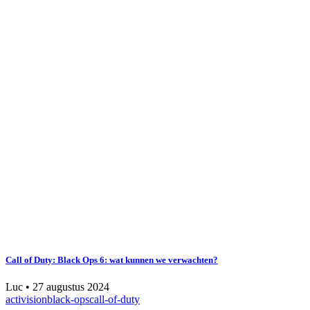
Call of Duty: Black Ops 6: wat kunnen we verwachten?
Luc
•
27 augustus 2024
activision
black-ops
call-of-duty