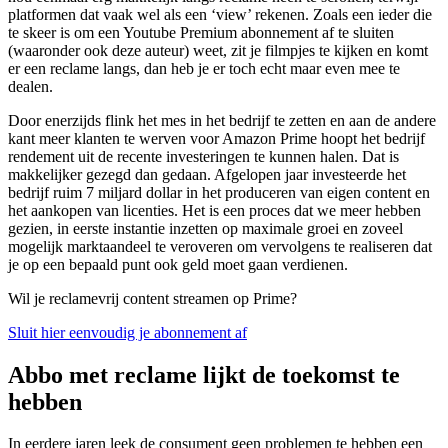
platformen dat vaak wel als een ‘view’ rekenen. Zoals een ieder die
te skeer is om een Youtube Premium abonnement af te sluiten
(waaronder ook deze auteur) weet, zit je filmpjes te kijken en komt
er een reclame langs, dan heb je er toch echt maar even mee te
dealen.
Door enerzijds flink het mes in het bedrijf te zetten en aan de andere
kant meer klanten te werven voor Amazon Prime hoopt het bedrijf
rendement uit de recente investeringen te kunnen halen. Dat is
makkelijker gezegd dan gedaan. Afgelopen jaar investeerde het
bedrijf ruim 7 miljard dollar in het produceren van eigen content en
het aankopen van licenties. Het is een proces dat we meer hebben
gezien, in eerste instantie inzetten op maximale groei en zoveel
mogelijk marktaandeel te veroveren om vervolgens te realiseren dat
je op een bepaald punt ook geld moet gaan verdienen.
Wil je reclamevrij content streamen op Prime?
Sluit hier eenvoudig je abonnement af
Abbo met reclame lijkt de toekomst te
hebben
In eerdere jaren leek de consument geen problemen te hebben een