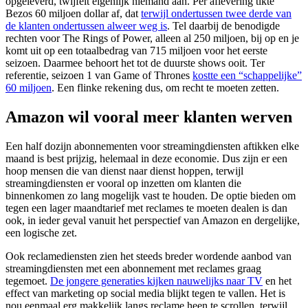
opgeleverd, twijfelt eigenlijk niemand aan. Per aflevering tikte
Bezos 60 miljoen dollar af, dat
terwijl ondertussen twee derde van
de klanten ondertussen alweer weg is
. Tel daarbij de benodigde
rechten voor The Rings of Power, alleen al 250 miljoen, bij op en je
komt uit op een totaalbedrag van 715 miljoen voor het eerste
seizoen. Daarmee behoort het tot de duurste shows ooit. Ter
referentie, seizoen 1 van Game of Thrones
kostte een “schappelijke”
60 miljoen
. Een flinke rekening dus, om recht te moeten zetten.
Amazon wil vooral meer klanten werven
Een half dozijn abonnementen voor streamingdiensten aftikken elke
maand is best prijzig, helemaal in deze economie. Dus zijn er een
hoop mensen die van dienst naar dienst hoppen, terwijl
streamingdiensten er vooral op inzetten om klanten die
binnenkomen zo lang mogelijk vast te houden. De optie bieden om
tegen een lager maandtarief met reclames te moeten dealen is dan
ook, in ieder geval vanuit het perspectief van Amazon en dergelijke,
een logische zet.
Ook reclamediensten zien het steeds breder wordende aanbod van
streamingdiensten met een abonnement met reclames graag
tegemoet.
De jongere generaties kijken nauwelijks naar TV
en het
effect van marketing op social media blijkt tegen te vallen. Het is
nou eenmaal erg makkelijk langs reclame heen te scrollen, terwijl