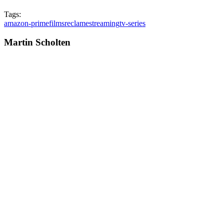
Tags:
amazon-prime
films
reclame
streaming
tv-series
Martin Scholten