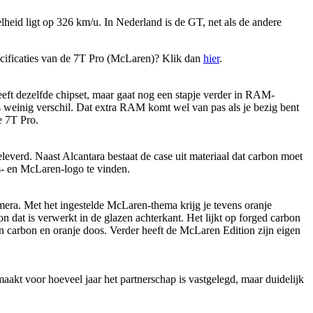
heid ligt op 326 km/u. In Nederland is de GT, net als de andere
pecificaties van de 7T Pro (McLaren)? Klik dan
hier
.
ft dezelfde chipset, maar gaat nog een stapje verder in RAM-
einig verschil. Dat extra RAM komt wel van pas als je bezig bent
e 7T Pro.
everd. Naast Alcantara bestaat de case uit materiaal dat carbon moet
us- en McLaren-logo te vinden.
era. Met het ingestelde McLaren-thema krijg je tevens oranje
n dat is verwerkt in de glazen achterkant. Het lijkt op forged carbon
 een carbon en oranje doos. Verder heeft de McLaren Edition zijn eigen
maakt voor hoeveel jaar het partnerschap is vastgelegd, maar duidelijk