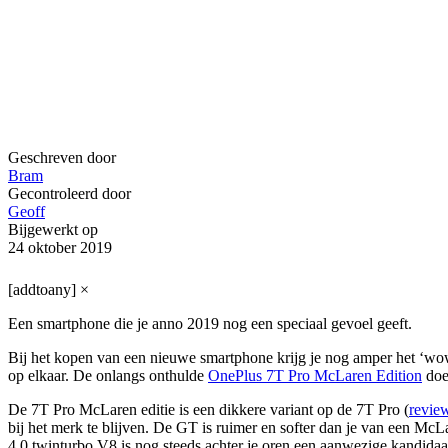
Geschreven door
Bram
Gecontroleerd door
Geoff
Bijgewerkt op
24 oktober 2019
[addtoany]
×
Een smartphone die je anno 2019 nog een speciaal gevoel geeft.
Bij het kopen van een nieuwe smartphone krijg je nog amper het ‘wow
op elkaar. De onlangs onthulde
OnePlus 7T Pro McLaren Edition
doet
De 7T Pro McLaren editie is een dikkere variant op de 7T Pro (
revie
bij het merk te blijven. De GT is ruimer en softer dan je van een M
4.0 twinturbo V8 is nog steeds achter je oren een aanwezige kandidaa