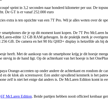
upé sprint in 3,2 seconden naar honderd kilometer per uur. De topsnel
ht. De GT is er vanaf 252.000 euro
cies extra is ten opzichte van een 7T Pro. Wil je alles weten over de s
 smartphones die je op dit moment kunt kopen. De 7T Pro McLaren hee
aren-editie 12 GB RAM geheugen. In de praktijk merk je overigens w
 256 GB. De camera en het 90 Hz QHD+ display is hetzelfde als bij d
sje heeft. Met de aankoop van de smartphone krijg je dit hoesje meegel
ne stevig in de hand ligt. Op de achterkant van het hoesje is het OnePl
apaya Orange-accenten op onder andere de achterkant en rondom de cam
d en de klok als screensaver. Een ander opvallend kenmerk is het patroo
rtphone zelf is niet het enige dat anders is. De McLaren Edition komt in
e
6T McLaren Edition
. Beide partijen hebben nooit officieel kenbaar ge