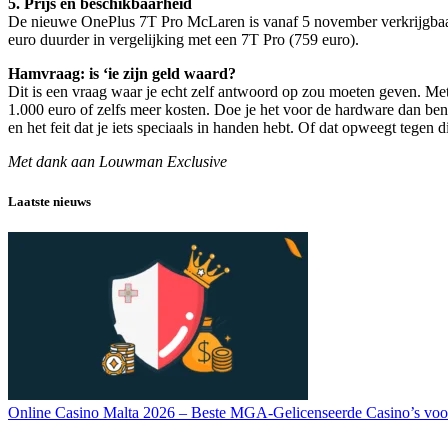
5. Prijs en beschikbaarheid
De nieuwe OnePlus 7T Pro McLaren is vanaf 5 november verkrijgba
euro duurder in vergelijking met een 7T Pro (759 euro).
Hamvraag: is ‘ie zijn geld waard?
Dit is een vraag waar je echt zelf antwoord op zou moeten geven. Met
1.000 euro of zelfs meer kosten. Doe je het voor de hardware dan ben j
en het feit dat je iets speciaals in handen hebt. Of dat opweegt tegen die
Met dank aan Louwman Exclusive
Laatste nieuws
Online Casino Malta 2026 – Beste MGA-Gelicenseerde Casino’s voo