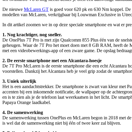
De nieuwe
McLaren GT
is goed voor 620 pk en 630 Nm koppel. De co
modellen van McLaren, verkrijgbaar bij Louwman Exclusive in Utrec
In dit artikel zoomen we in op deze speciale smartphone en wat er pre
1. Nog krachtiger, nog sneller.
De OnePlus 7T Pro is met zijn Qualcomm 855 Plus één van de snelste
geheugen. Waar de 7T Pro het moet doen met 8 GB RAM, heeft de McL
met een videobewerkings-app of een zware game. De opslag bedraagt
2. De eerste smartphone met een Alcantara-hoesje
De 7T Pro McLaren is de eerste smartphone die een echt Alcantara hoe
voorstellen. Dankzij het Alcantara heb je veel grip zodat de smartpho
3. Uniek uiterlijk
Het is een aandachtstrekker. De smartphone is zwart van kleur met P
accenten bij een inkomende notificatie, de wallpaper op de achtergron
en is te zien als je de telefoon laat weerkaatsen in het licht. De sma
Papaya Orange laadkabel.
4. De samenwerking
De samenwerking tussen OnePlus en McLaren begon in 2018 met d
is wel dat de samenwerking niet bij één of twee keer zal blijven.