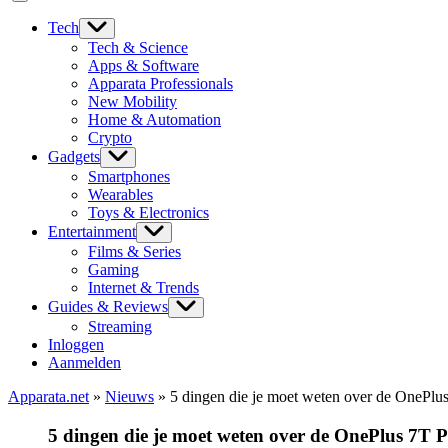
Tech
Tech & Science
Apps & Software
Apparata Professionals
New Mobility
Home & Automation
Crypto
Gadgets
Smartphones
Wearables
Toys & Electronics
Entertainment
Films & Series
Gaming
Internet & Trends
Guides & Reviews
Streaming
Inloggen
Aanmelden
Apparata.net
»
Nieuws
»
5 dingen die je moet weten over de OnePl
5 dingen die je moet weten over de OnePlus 7T