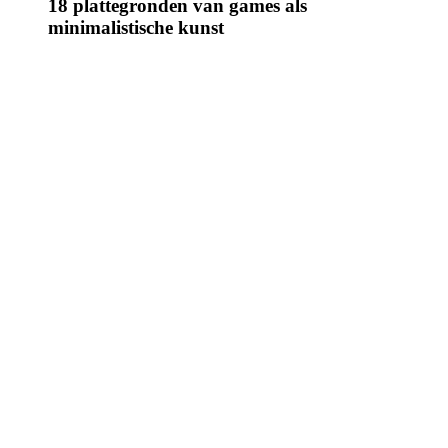
18 plattegronden van games als
minimalistische kunst