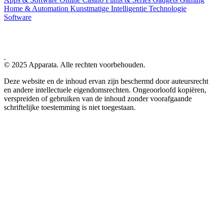
Home & Automation
Kunstmatige Intelligentie
Technologie
Software
© 2025 Apparata. Alle rechten voorbehouden.
Deze website en de inhoud ervan zijn beschermd door auteursrecht
en andere intellectuele eigendomsrechten. Ongeoorloofd kopiëren,
verspreiden of gebruiken van de inhoud zonder voorafgaande
schriftelijke toestemming is niet toegestaan.