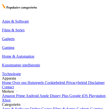
Populaire categorieën
Apps & Software
Films & Series
Gadgets
Gaming
Home & Automation
Kunstmatige intelligentie
Technologie
Apparata
Home
Over ons
Huisregels
Cookiebeleid
Privacybeleid
Disclaimer
Contact
Merken
Amazon Prime
Android
Apple
Disney Plus
Google
iOS
Playstation
Xbox
Categorieën
Apps & Software
Online Casino
Films & Series
Gadgets
Gaming