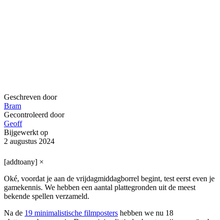
Geschreven door
Bram
Gecontroleerd door
Geoff
Bijgewerkt op
2 augustus 2024
[addtoany]
×
Oké, voordat je aan de vrijdagmiddagborrel begint, test eerst even je
gamekennis. We hebben een aantal plattegronden uit de meest
bekende spellen verzameld.
Na de
19 minimalistische filmposters
hebben we nu 18