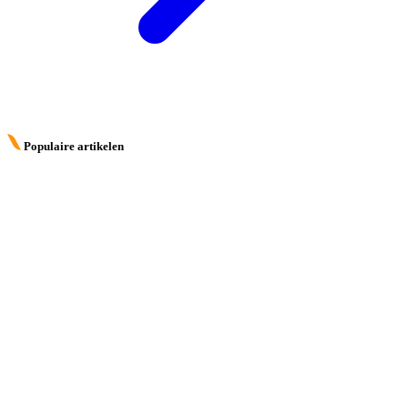
Populaire artikelen