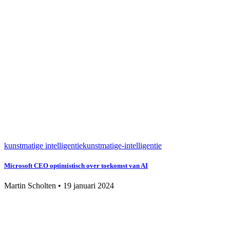
kunstmatige intelligentie
kunstmatige-intelligentie
Microsoft CEO optimistisch over toekomst van AI
Martin Scholten
•
19 januari 2024