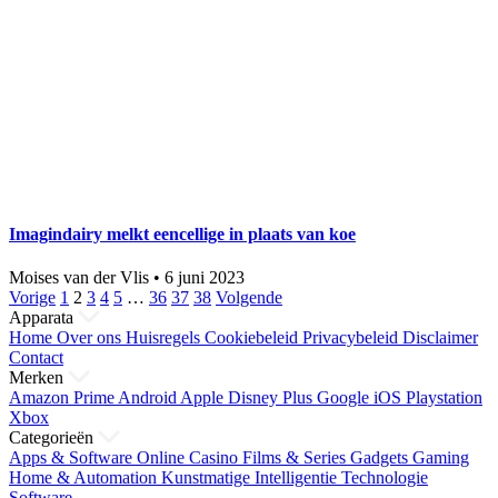
Imagindairy melkt eencellige in plaats van koe
Moises van der Vlis
•
6 juni 2023
Berichten
Vorige
1
2
3
4
5
…
36
37
38
Volgende
Apparata
paginering
Home
Over ons
Huisregels
Cookiebeleid
Privacybeleid
Disclaimer
Contact
Merken
Amazon Prime
Android
Apple
Disney Plus
Google
iOS
Playstation
Xbox
Categorieën
Apps & Software
Online Casino
Films & Series
Gadgets
Gaming
Home & Automation
Kunstmatige Intelligentie
Technologie
Software