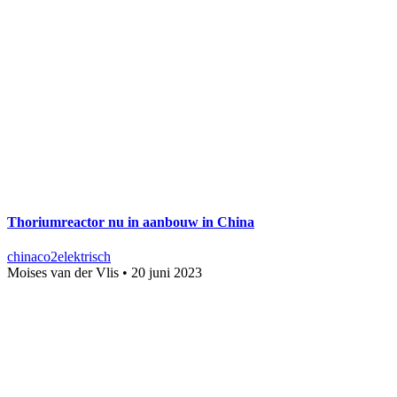
Thoriumreactor nu in aanbouw in China
china
co2
elektrisch
Moises van der Vlis
•
20 juni 2023