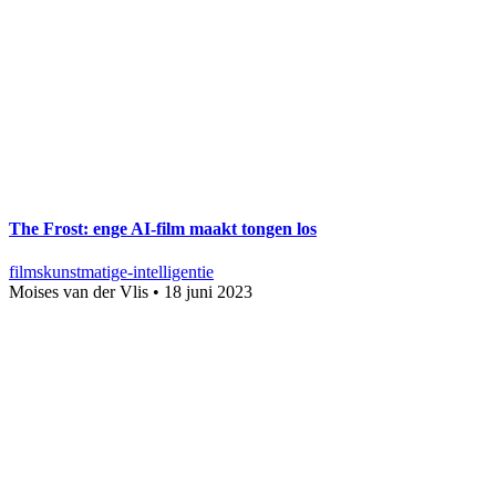
The Frost: enge AI-film maakt tongen los
films
kunstmatige-intelligentie
Moises van der Vlis
•
18 juni 2023