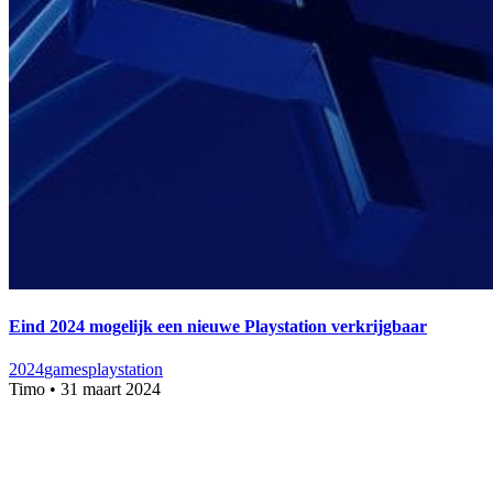
Eind 2024 mogelijk een nieuwe Playstation verkrijgbaar
2024
games
playstation
Timo
•
31 maart 2024