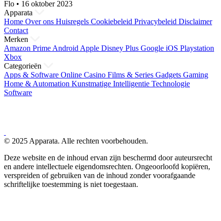
Flo
•
16 oktober 2023
Apparata
Home
Over ons
Huisregels
Cookiebeleid
Privacybeleid
Disclaimer
Contact
Merken
Amazon Prime
Android
Apple
Disney Plus
Google
iOS
Playstation
Xbox
Categorieën
Apps & Software
Online Casino
Films & Series
Gadgets
Gaming
Home & Automation
Kunstmatige Intelligentie
Technologie
Software
© 2025 Apparata. Alle rechten voorbehouden.
Deze website en de inhoud ervan zijn beschermd door auteursrecht
en andere intellectuele eigendomsrechten. Ongeoorloofd kopiëren,
verspreiden of gebruiken van de inhoud zonder voorafgaande
schriftelijke toestemming is niet toegestaan.