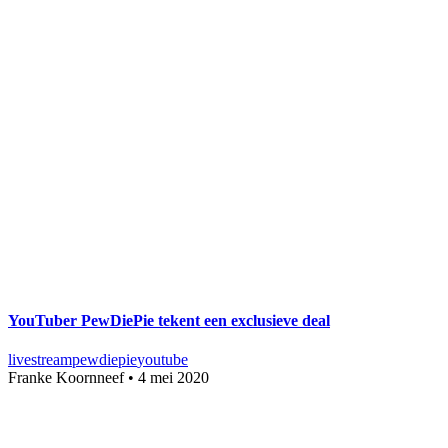
YouTuber PewDiePie tekent een exclusieve deal
livestream
pewdiepie
youtube
Franke Koornneef
•
4 mei 2020