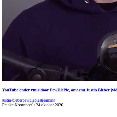
YouTube onder vuur door PewDiePie, omarmt Justin Bieber [vid
justin-bieber
pewdiepie
streaming
Franke Koornneef
•
24 oktober 2020