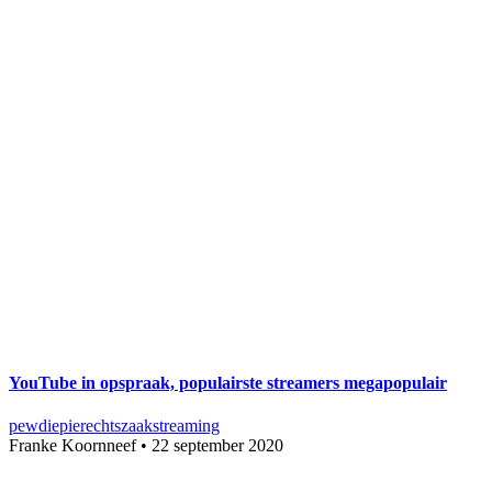
YouTube in opspraak, populairste streamers megapopulair
pewdiepie
rechtszaak
streaming
Franke Koornneef
•
22 september 2020